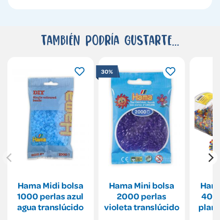
También podría gustarte...
30%
Hama Midi bolsa
Hama Mini bolsa
Hama
1000 perlas azul
2000 perlas
4000
agua translúcido
violeta translúcido
plant