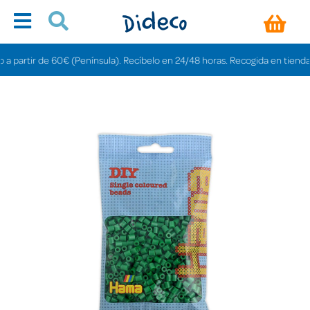
rtir de 60€ (Península). Recíbelo en 24/48 horas. Recogida en tiendas gratis