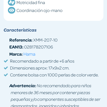
Motricidad fina
Coordinación ojo-mano
Características
Referencia:
XMM-207-10
EAN13:
028178207106
Marca:
Hama
Recomendado a partir de +6 años
Dimensiones aprox: 17x9x2 cm.
Contiene bolsa con 1000 perlas de color verde.
Advertencia:
No recomendado para niños
menores de 36 meses por contener piezas
pequeñas y/o componentes susceptibles de ser
desmontados, ingeridos o inhalados.