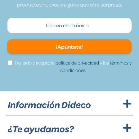
productos nuevos y alguna que otra sorpresa.
¡Apúntate!
He leído y acepto la
política de privacidad
y los
términos y
condiciones.
Información Dideco
¿Te ayudamos?