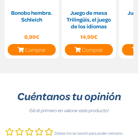
Bonobo hembra.
Juego de mesa
Jue
Schleich
Trilingüis, el juego
de los idiomas
6,99€
14,99€
Comprar
Comprar
Cuéntanos tu opinión
¡Sé el primero en valorar este producto!
Debes iniciar sesión para poder valorarlo