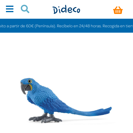
rtir de 60€ (Península). Recíbelo en 24/48 horas. Recogida en tiendas grati