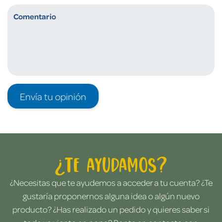
Envía tu opinión
¿Te ayudamos?
¿Necesitas que te ayudemos a acceder a tu cuenta? ¿Te
gustaría proponernos alguna idea o algún nuevo
producto? ¿Has realizado un pedido y quieres saber si