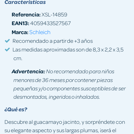
Características
Referencia:
XSL-14859
EAN13:
4059433527567
Marca:
Schleich
Recomendado a partir de +3 años
Las medidas aproximadas son de 8,3 x 2,2 x 3,5
cm.
Advertencia:
No recomendado para niños
menores de 36 meses por contener piezas
pequeñas y/o componentes susceptibles de ser
desmontados, ingeridos o inhalados.
¿Qué es?
Descubre al guacamayo jacinto, y sorpréndete con
su elegante aspecto y sus largas plumas, ¡será el