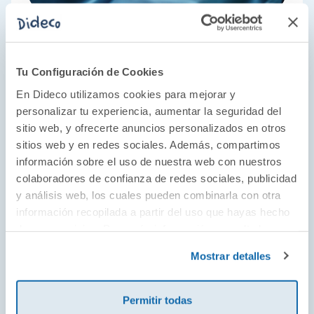
Tu Configuración de Cookies
El mundo en la palma de tu mano
En Dideco utilizamos cookies para mejorar y
personalizar tu experiencia, aumentar la seguridad del
Desde 1935, Schleich hace realidad los sueños
sitio web, y ofrecerte anuncios personalizados en otros
de niños y niñas acercándoles los animales de
sitios web y en redes sociales. Además, compartimos
todos los hábitats y todas las partes del
información sobre el uso de nuestra web con nuestros
mundo. Sus figuras pintadas a mano
colaboradores de confianza de redes sociales, publicidad
representan al detalle desde los animales más
y análisis web, los cuales pueden combinarla con otra
exóticos y fantásticos hasta las mascotas más
información recopilada a partir del uso que hayas hecho
de sus servicios. Para más información consulta la
adoradas. Déjate sorprender por la magia de
Política de Cookies
y la
Política de Privacidad
.
sus unicornios, monstruos y dragones, o
Mostrar detalles
colecciona las interminables razas de perros,
gatos y caballos. ¡Todos están al alcance de tu
Permitir todas
mano!