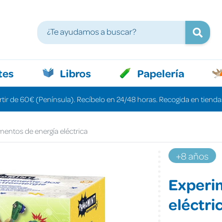
tes
Libros
Papelería
rtir de 60€ (Península). Recíbelo en 24/48 horas. Recogida en tiendas
mentos de energía eléctrica
+8 años
Experi
eléctri