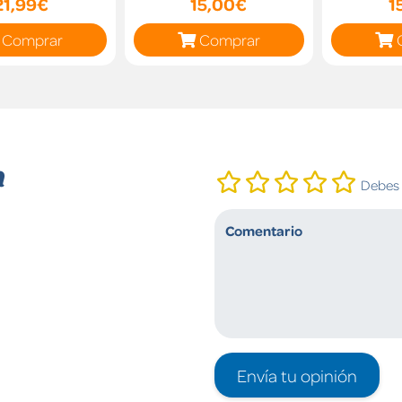
21,99€
15,00€
1
Comprar
Comprar
n
Debes i
Envía tu opinión