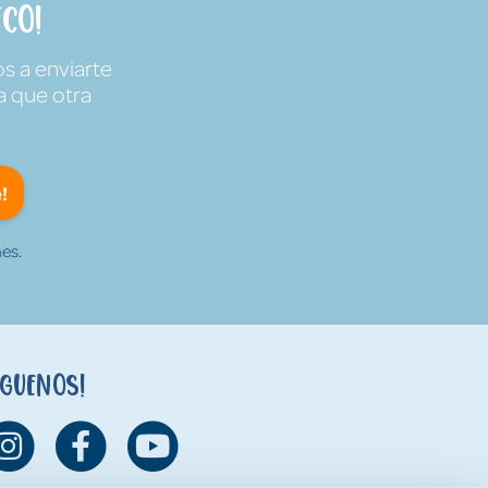
co!
s a enviarte
a que otra
!
es.
íguenos!