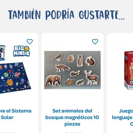
También podría gustarte...
re el Sistema
Set animales del
Juego
Solar
bosque magnéticos 10
lenguaje
piezas
C