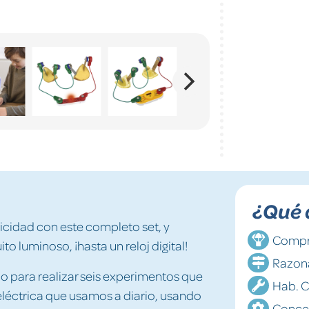
¿Qué 
ricidad con este completo set, y
Compr
o luminoso, ¡hasta un reloj digital!
Razon
io para realizar seis experimentos que
Hab. C
eléctrica que usamos a diario, usando
Conce