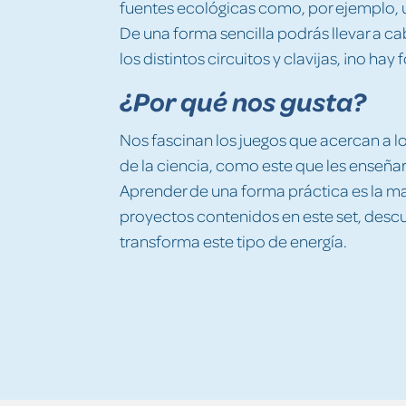
fuentes ecológicas como, por ejemplo, 
De una forma sencilla podrás llevar a 
los distintos circuitos y clavijas, ¡no h
¿Por qué nos gusta?
Nos fascinan los juegos que acercan a l
de la ciencia, como este que les enseñar
Aprender de una forma práctica es la ma
proyectos contenidos en este set, desc
transforma este tipo de energía.