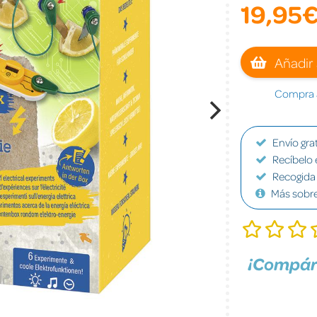
19,95
Añadir 
Compra a
Envío grat
Recíbelo 
Recogida 
Más sobr
¡Compár