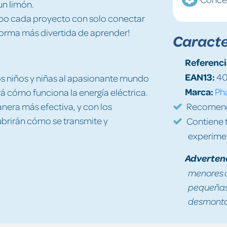
un limón.
cabo cada proyecto con solo conectar
ay forma más divertida de aprender!
Caracte
Referenci
EAN13:
40
os niños y niñas al apasionante mundo
Marca:
Ph
á cómo funciona la energía eléctrica.
nera más efectiva, y con los
Recomenda
ubrirán cómo se transmite y
Contiene t
experime
Adverten
menores d
pequeñas 
desmontad