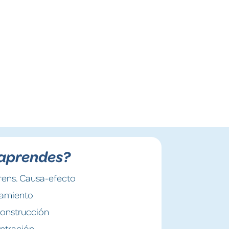
aprendes?
ens. Causa-efecto
amiento
onstrucción
ntración