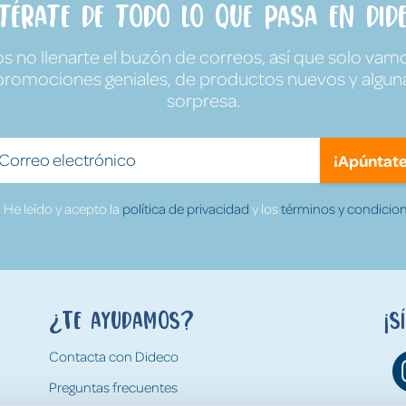
ntérate de todo lo que pasa en Dide
no llenarte el buzón de correos, así que solo vamo
promociones geniales, de productos nuevos y algun
sorpresa.
¡Apúntate
He leído y acepto la
política de privacidad
y los
términos y condicion
¿Te ayudamos?
¡S
Contacta con Dideco
Preguntas frecuentes