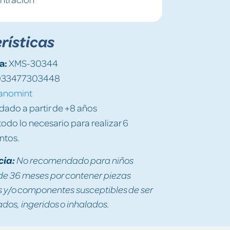
rísticas
a:
XMS-30344
33477303448
anomint
do a partir de +8 años
odo lo necesario para realizar 6
ntos.
cia:
No recomendado para niños
e 36 meses por contener piezas
y/o componentes susceptibles de ser
os, ingeridos o inhalados.