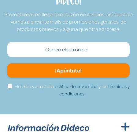
Dideco!
Prometemos no llenarte el buzón de correos, así que solo
vamos a enviarte mails de promociones geniales, de
productos nuevos y alguna que otra sorpresa.
¡Apúntate!
He leído y acepto la
política de privacidad
y los
términos y
condiciones.
Información Dideco