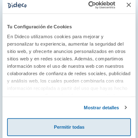
Tu Configuración de Cookies
En Dideco utilizamos cookies para mejorar y
personalizar tu experiencia, aumentar la seguridad del
El protagonista de tu propia
sitio web, y ofrecerte anuncios personalizados en otros
aventura
sitios web y en redes sociales. Además, compartimos
Una valiente doctora, un hada del bosque o un
información sobre el uso de nuestra web con nuestros
colaboradores de confianza de redes sociales, publicidad
monstruo de muchos colores... ¡Puedes ser
y análisis web, los cuales pueden combinarla con otra
cada día uno de ellos con los disfraces de
información recopilada a partir del uso que hayas hecho
Great Pretenders! Su variedad de diseños de
de sus servicios. Para más información consulta la
alegres colores ofrece a niños y niñas un
Política de Cookies
y la
Política de Privacidad
.
Mostrar detalles
mundo de imaginación sin límites en los que
los protagonistas de las aventuras increíbles
serán ellos mismos.
Permitir todas