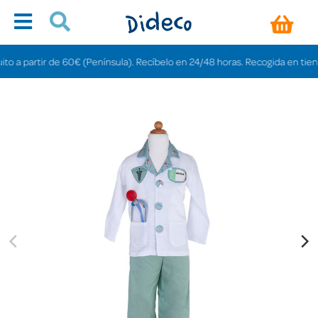
artir de 60€ (Península). Recíbelo en 24/48 horas. Recogida en tiendas grat