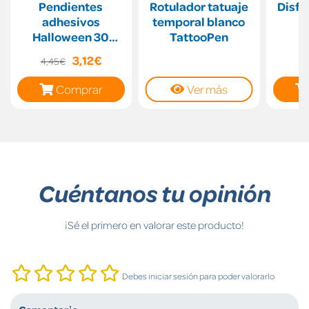
Pendientes
Rotulador tatuaje
Disfr
adhesivos
temporal blanco
4
Halloween 30
TattooPen
pares
3,12€
4,45€
Comprar
Ver más
Cuéntanos tu opinión
¡Sé el primero en valorar este producto!
Debes iniciar sesión para poder valorarlo