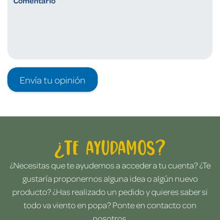
Envía tu opinión
¿Te ayudamos?
¿Necesitas que te ayudemos a acceder a tu cuenta? ¿Te
gustaría proponernos alguna idea o algún nuevo
producto? ¿Has realizado un pedido y quieres saber si
todo va viento en popa? Ponte en contacto con
nosotros.