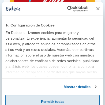
Tu Configuración de Cookies
En Dideco utilizamos cookies para mejorar y
personalizar tu experiencia, aumentar la seguridad del
sitio web, y ofrecerte anuncios personalizados en otros
Una apuesta por lo clásico
sitios web y en redes sociales. Además, compartimos
En Cayro saben que hay juegos que no pasan
información sobre el uso de nuestra web con nuestros
de moda. Juegos que despliegan la
colaboradores de confianza de redes sociales, publicidad
y análisis web, los cuales pueden combinarla con otra
creatividad y el ingenio por su sencillez y esto
información recopilada a partir del uso que hayas hecho
los hace perfectos tanto para casa como para
de sus servicios. Para más información consulta la
el aula, porque su compromiso con la
Política de Cookies
y la
Política de Privacidad
.
educación dura ya más de 70 años. La solidez
Mostrar detalles
de sus juegos brilla por sí sola gracias a su
fabricación sostenible, donde la madera
Permitir todas