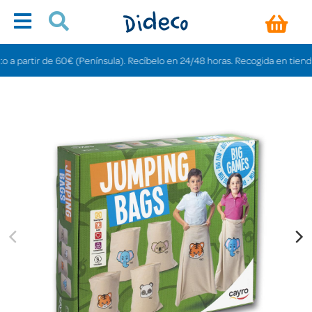
rtir de 60€ (Península). Recíbelo en 24/48 horas. Recogida en tiendas grati