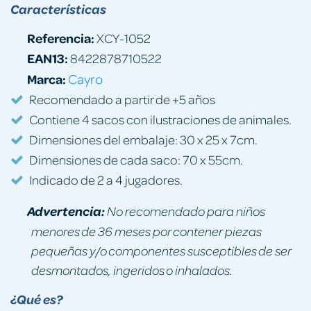
Características
Referencia:
XCY-1052
EAN13:
8422878710522
Marca:
Cayro
Recomendado a partir de +5 años
Contiene 4 sacos con ilustraciones de animales.
Dimensiones del embalaje: 30 x 25 x 7cm.
Dimensiones de cada saco: 70 x 55cm.
Indicado de 2 a 4 jugadores.
Advertencia:
No recomendado para niños
menores de 36 meses por contener piezas
pequeñas y/o componentes susceptibles de ser
desmontados, ingeridos o inhalados.
¿Qué es?