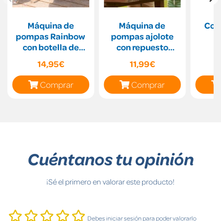
Máquina de
Máquina de
Com
pompas Rainbow
pompas ajolote
con botella de
con repuesto
100ml.
100ml
14,95€
11,99€
Comprar
Comprar
Cuéntanos tu opinión
¡Sé el primero en valorar este producto!
Debes iniciar sesión para poder valorarlo