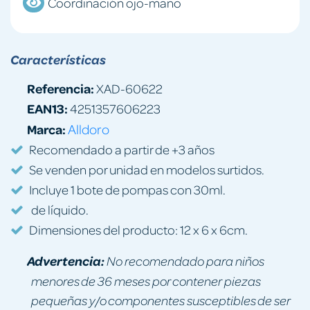
Coordinación ojo-mano
Características
Referencia:
XAD-60622
EAN13:
4251357606223
Marca:
Alldoro
Recomendado a partir de +3 años
Se venden por unidad en modelos surtidos.
Incluye 1 bote de pompas con 30ml.
de líquido.
Dimensiones del producto: 12 x 6 x 6cm.
Advertencia:
No recomendado para niños
menores de 36 meses por contener piezas
pequeñas y/o componentes susceptibles de ser