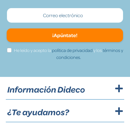
¡Apúntate!
He leído y acepto la
política de privacidad
y los
términos y
condiciones.
Información Dideco
¿Te ayudamos?