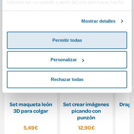
información recopilada a partir del uso que hayas hecho
de sus servicios. Para más información consulta la
También podría gustarte...
Política de Cookies
y la
Política de Privacidad
.
Mostrar detalles
Permitir todas
Personalizar
Rechazar todas
Set maqueta león
Set crear imágenes
Dragó
3D para colgar
picando con
punzón
5,49€
12,90€