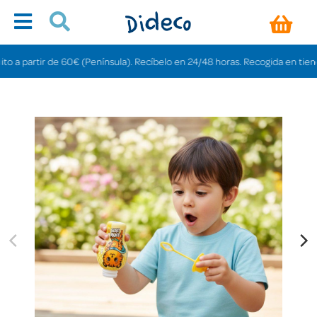
partir de 60€ (Península). Recíbelo en 24/48 horas. Recogida en tiendas gra