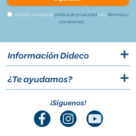
He leído y acepto la
política de privacidad
y los
términos y
condiciones.
Información Dideco
¿Te ayudamos?
¡Síguenos!