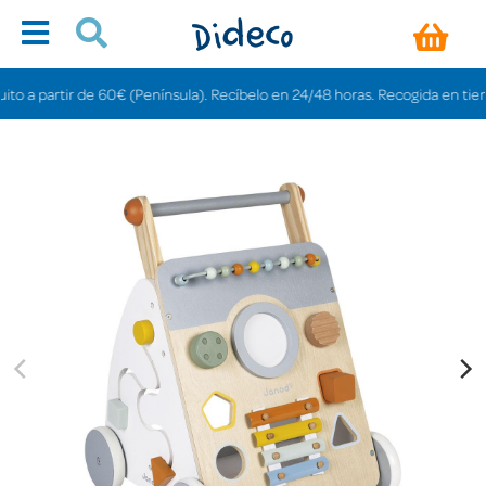
partir de 60€ (Península). Recíbelo en 24/48 horas. Recogida en tiendas gra