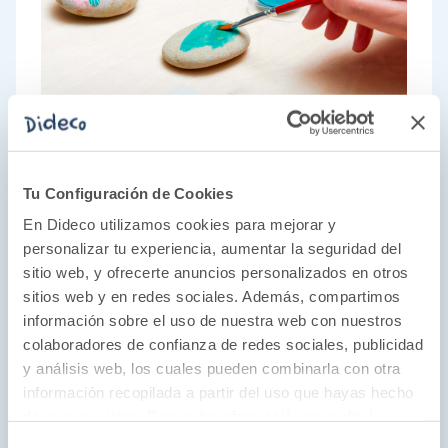
Tu Configuración de Cookies
En Dideco utilizamos cookies para mejorar y
personalizar tu experiencia, aumentar la seguridad del
sitio web, y ofrecerte anuncios personalizados en otros
sitios web y en redes sociales. Además, compartimos
información sobre el uso de nuestra web con nuestros
La aventura de crecer
colaboradores de confianza de redes sociales, publicidad
y análisis web, los cuales pueden combinarla con otra
Janod fue creada en 1970 con el objetivo de
información recopilada a partir del uso que hayas hecho
acompañar a los niños y niñas durante su
de sus servicios. Para más información consulta la
desarrollo sin parar de reír, jugar y divertirse.
Política de Cookies
y la
Política de Privacidad
.