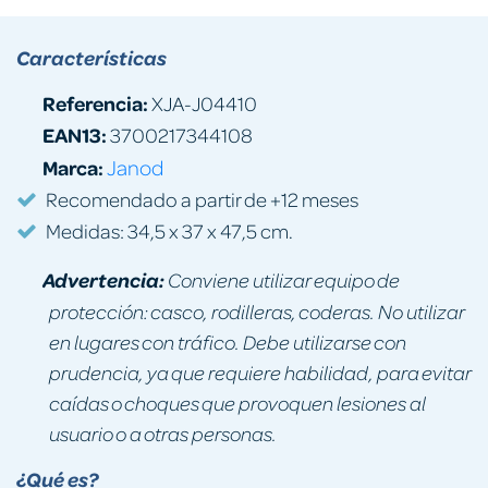
Características
Referencia:
XJA-J04410
EAN13:
3700217344108
Marca:
Janod
Recomendado a partir de +12 meses
Medidas: 34,5 x 37 x 47,5 cm.
Advertencia:
Conviene utilizar equipo de
protección: casco, rodilleras, coderas. No utilizar
en lugares con tráfico. Debe utilizarse con
prudencia, ya que requiere habilidad, para evitar
caídas o choques que provoquen lesiones al
usuario o a otras personas.
¿Qué es?