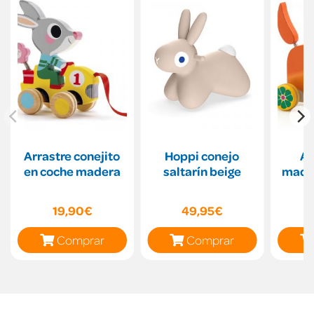
Arrastre conejito
Hoppi conejo
Ar
en coche madera
saltarín beige
mader
19,90€
49,95€
Comprar
Comprar