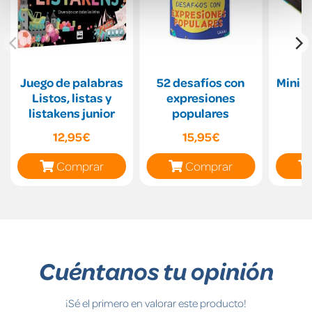
Juego de palabras
52 desafíos con
Mini j
Listos, listas y
expresiones
listakens junior
populares
12,95€
15,95€
Comprar
Comprar
Cuéntanos tu opinión
¡Sé el primero en valorar este producto!