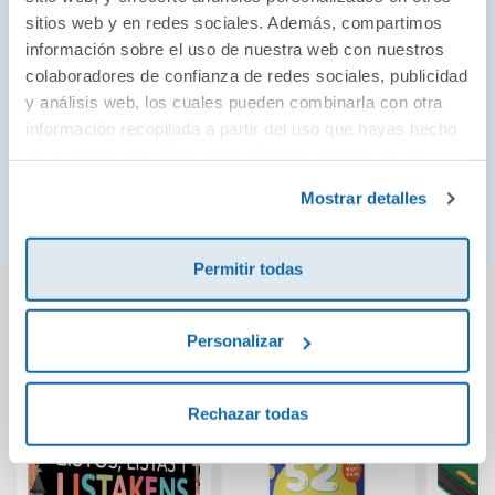
la observación, la memoria y la lógica. El
sitios web y en redes sociales. Además, compartimos
desarrollo cognitivo es el protagonista en su
información sobre el uso de nuestra web con nuestros
colaboradores de confianza de redes sociales, publicidad
cuidada selección de juegos.
y análisis web, los cuales pueden combinarla con otra
información recopilada a partir del uso que hayas hecho
de sus servicios. Para más información consulta la
¡Ver todo!
Política de Cookies
y la
Política de Privacidad
.
Mostrar detalles
Permitir todas
También podría gustarte...
Personalizar
Rechazar todas