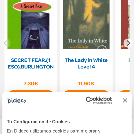
SECRET FEAR.(1
The Lady in White
Fe
ESO).BURLINGTON
Level 4
7,30€
11,90€
Comprar
Comprar
Tu Configuración de Cookies
En Dideco utilizamos cookies para mejorar y