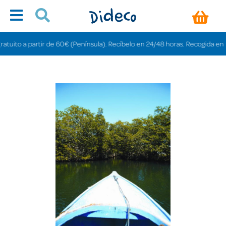
ito a partir de 60€ (Península). Recíbelo en 24/48 horas. Recogida en tiend