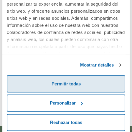
Cuéntanos tu opinión
personalizar tu experiencia, aumentar la seguridad del
sitio web, y ofrecerte anuncios personalizados en otros
sitios web y en redes sociales. Además, compartimos
¡Sé el primero en valorar este producto!
información sobre el uso de nuestra web con nuestros
colaboradores de confianza de redes sociales, publicidad
y análisis web, los cuales pueden combinarla con otra
Debes iniciar sesión para poder valorarlo
información recopilada a partir del uso que hayas hecho
de sus servicios. Para más información consulta la
Política de Cookies
y la
Política de Privacidad
.
Mostrar detalles
Permitir todas
Envía tu opinión
Personalizar
Rechazar todas