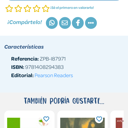
¡Sé el primero en valorarlo!
¡Compártelo!
Características
Referencia:
ZPB-I87971
ISBN:
9781408294383
Editorial:
Pearson Readers
También podría gustarte...