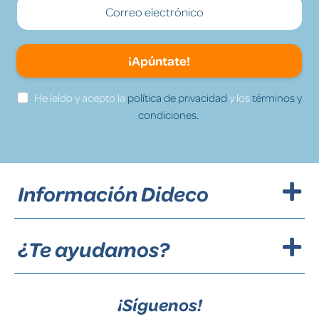
¡Apúntate!
He leído y acepto la
política de privacidad
y los
términos y
condiciones.
Información Dideco
¿Te ayudamos?
¡Síguenos!