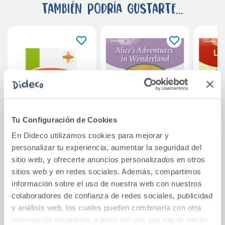
También podría gustarte...
Tu Configuración de Cookies
En Dideco utilizamos cookies para mejorar y
personalizar tu experiencia, aumentar la seguridad del
MESSAGE IN THE
Explorers 5 Alice in
Explo
sitio web, y ofrecerte anuncios personalizados en otros
SKY
Wonderland
La
sitios web y en redes sociales. Además, compartimos
información sobre el uso de nuestra web con nuestros
7,30€
12,50€
colaboradores de confianza de redes sociales, publicidad
y análisis web, los cuales pueden combinarla con otra
Comprar
Comprar
información recopilada a partir del uso que hayas hecho