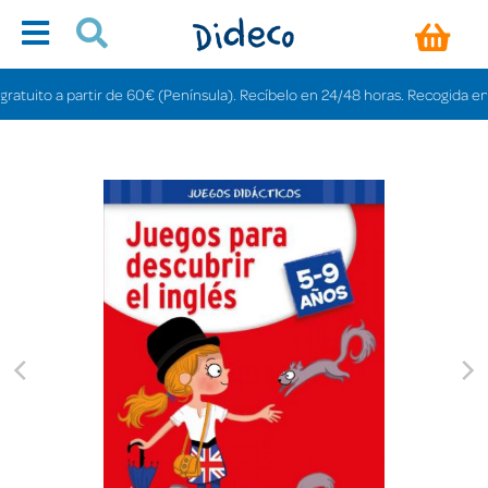
uito a partir de 60€ (Península). Recíbelo en 24/48 horas. Recogida en tiend