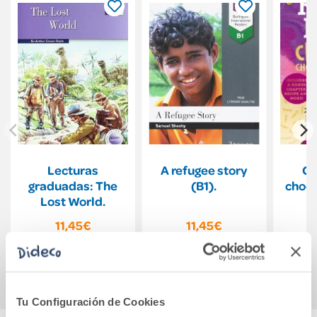
Lecturas
A refugee story
Ch
graduadas: The
(B1).
choco
Lost World.
11,45€
11,45€
Comprar
Comprar
Tu Configuración de Cookies