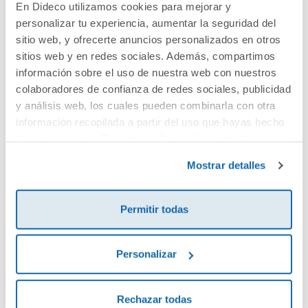
En Dideco utilizamos cookies para mejorar y
personalizar tu experiencia, aumentar la seguridad del
Cuéntanos tu opinión
sitio web, y ofrecerte anuncios personalizados en otros
sitios web y en redes sociales. Además, compartimos
información sobre el uso de nuestra web con nuestros
¡Sé el primero en valorar este producto!
colaboradores de confianza de redes sociales, publicidad
y análisis web, los cuales pueden combinarla con otra
información recopilada a partir del uso que hayas hecho
Debes iniciar sesión para poder valorarlo
de sus servicios. Para más información consulta la
Política de Cookies
y la
Política de Privacidad
.
Mostrar detalles
Permitir todas
Personalizar
Envía tu opinión
Rechazar todas