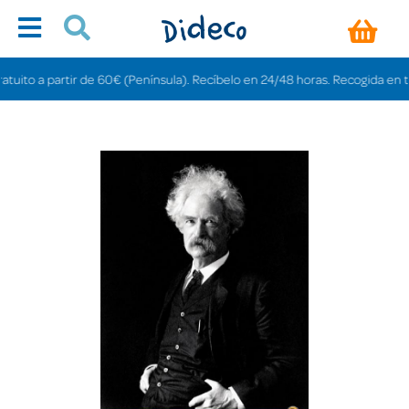
to a partir de 60€ (Península). Recíbelo en 24/48 horas. Recogida en tienda