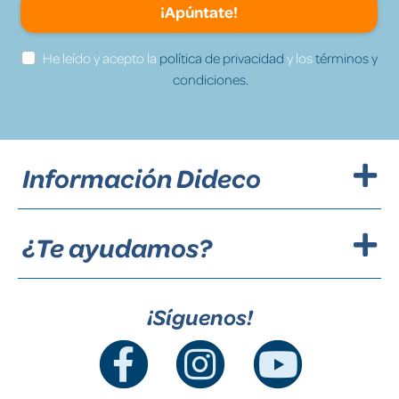
¡Apúntate!
He leído y acepto la
política de privacidad
y los
términos y
condiciones.
Información Dideco
¿Te ayudamos?
¡Síguenos!