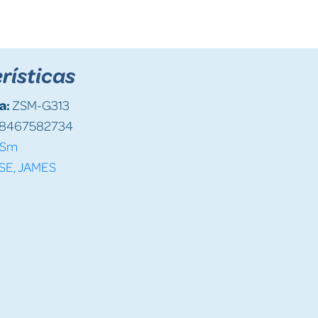
rísticas
a:
ZSM-G313
8467582734
Sm
ISE, JAMES