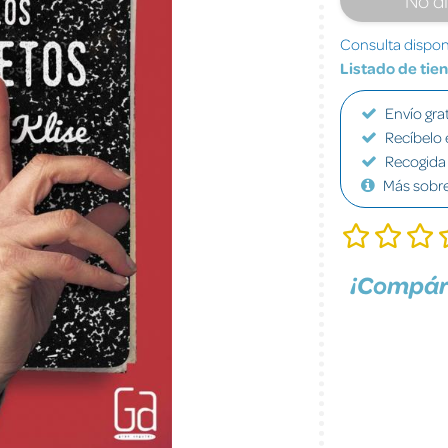
Consulta disponi
Listado de tie
Envío grat
Recíbelo 
Recogida 
Más sobr
¡Compár