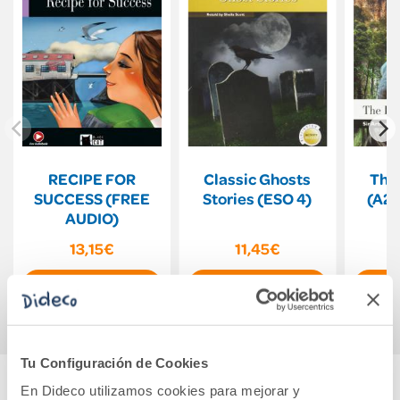
RECIPE FOR
Classic Ghosts
The
SUCCESS (FREE
Stories (ESO 4)
(A2)
AUDIO)
13,15€
11,45€
Comprar
Comprar
Tu Configuración de Cookies
En Dideco utilizamos cookies para mejorar y