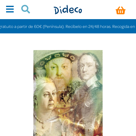
ito a partir de 60€ (Península). Recíbelo en 24/48 horas. Recogida en tiend