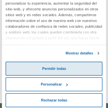
Cuéntanos tu opinión
personalizar tu experiencia, aumentar la seguridad del
sitio web, y ofrecerte anuncios personalizados en otros
sitios web y en redes sociales. Además, compartimos
¡Sé el primero en valorar este producto!
información sobre el uso de nuestra web con nuestros
colaboradores de confianza de redes sociales, publicidad
y análisis web, los cuales pueden combinarla con otra
Debes iniciar sesión para poder valorarlo
información recopilada a partir del uso que hayas hecho
de sus servicios. Para más información consulta la
Política de Cookies
y la
Política de Privacidad
.
Mostrar detalles
Permitir todas
Envía tu opinión
Personalizar
Rechazar todas