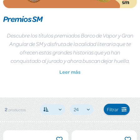
Premios SM
Descubre los títulos premiados Barco de Vapor y Gran
Angular de SM y disfruta de la calidad literaria que te
ofrecen estas grandes historias que ya han
conquistado al jurado y ahora buscan dejar huella.
Leer más
2
24
Filtrar
productos