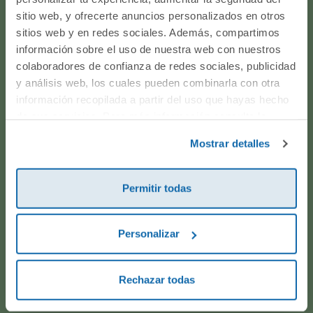
¿Te ayudamos?
sitio web, y ofrecerte anuncios personalizados en otros
sitios web y en redes sociales. Además, compartimos
¿Necesitas que te ayudemos a acceder a tu cuenta? ¿Te
información sobre el uso de nuestra web con nuestros
gustaría proponernos alguna idea o algún nuevo
colaboradores de confianza de redes sociales, publicidad
producto? ¿Has realizado un pedido y quieres saber si
y análisis web, los cuales pueden combinarla con otra
todo va viento en popa? Ponte en contacto con
información recopilada a partir del uso que hayas hecho
nosotros.
de sus servicios. Para más información consulta la
Política de Cookies
y la
Política de Privacidad
.
Mostrar detalles
WhatsApp
Permitir todas
916597360
Personalizar
Correo electrónico
Horario de atención telefónica: de Lunes a Viernes, de
Rechazar todas
9:00h a 17:00h.