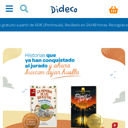
atuito a partir de 60€ (Península). Recíbelo en 24/48 horas. Recogida en ti