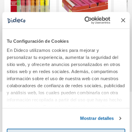
Stabilo Boss
Stabilo Boss rosa
Afi
marcador 4 colores
10 unidades
depó
Tu Configuración de Cookies
de bo
En Dideco utilizamos cookies para mejorar y
Si
6,40€
personalizar tu experiencia, aumentar la seguridad del
sitio web, y ofrecerte anuncios personalizados en otros
Comprar
Ver más
sitios web y en redes sociales. Además, compartimos
información sobre el uso de nuestra web con nuestros
colaboradores de confianza de redes sociales, publicidad
y análisis web, los cuales pueden combinarla con otra
información recopilada a partir del uso que hayas hecho
de sus servicios. Para más información consulta la
Cuéntanos tu opinión
Política de Cookies
y la
Política de Privacidad
.
Mostrar detalles
¡Sé el primero en valorar este producto!