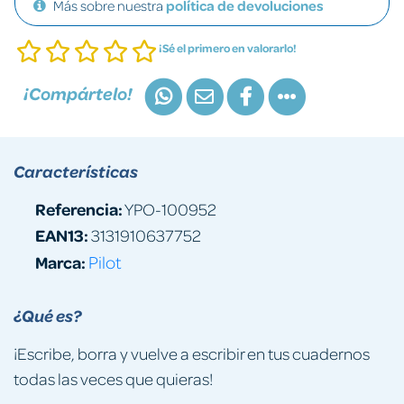
Más sobre nuestra
política de devoluciones
¡Sé el primero en valorarlo!
¡Compártelo!
Características
Referencia:
YPO-100952
EAN13:
3131910637752
Marca:
Pilot
¿Qué es?
¡Escribe, borra y vuelve a escribir en tus cuadernos
todas las veces que quieras!