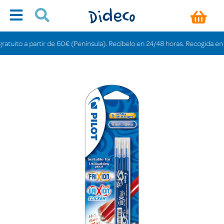
uito a partir de 60€ (Península). Recíbelo en 24/48 horas. Recogida en tiend