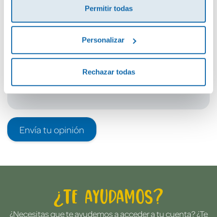
Permitir todas
Debes iniciar sesión para poder valorarlo
Personalizar
Rechazar todas
Envía tu opinión
¿Te ayudamos?
¿Necesitas que te ayudemos a acceder a tu cuenta? ¿Te