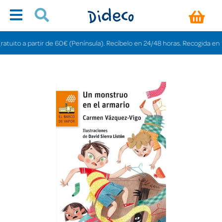
ito a partir de 60€ (Península). Recíbelo en 24/48 horas. Recogida en tiend