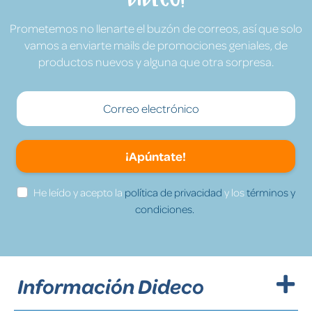
Prometemos no llenarte el buzón de correos, así que solo
vamos a enviarte mails de promociones geniales, de
productos nuevos y alguna que otra sorpresa.
¡Apúntate!
He leído y acepto la
política de privacidad
y los
términos y
condiciones.
Información Dideco