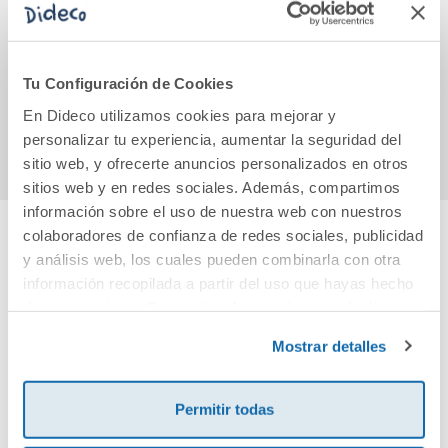
EL MEMORIÁPODO
Calcetines
Un e
- Libro 12
8,90€
8,00€
Tu Configuración de Cookies
En Dideco utilizamos cookies para mejorar y
Comprar
Comprar
personalizar tu experiencia, aumentar la seguridad del
sitio web, y ofrecerte anuncios personalizados en otros
sitios web y en redes sociales. Además, compartimos
información sobre el uso de nuestra web con nuestros
colaboradores de confianza de redes sociales, publicidad
y análisis web, los cuales pueden combinarla con otra
Cuéntanos tu opinión
información recopilada a partir del uso que hayas hecho
de sus servicios. Para más información consulta la
¡Sé el primero en valorar este producto!
Política de Cookies
y la
Política de Privacidad
.
Mostrar detalles
Debes iniciar sesión para poder valorarlo
Permitir todas