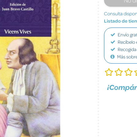
Consulta disponi
Listado de tie
Envío grat
Recíbelo 
Recogida 
Más sobr
¡Compár