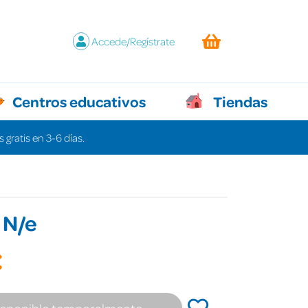
Accede/Regístrate
Centros educativos
Tiendas
 gratis en 3-6 días.
 N/e
€
isponible temporalmente