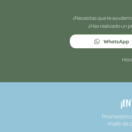
¿Necesitas que te ayudemos
¿Has realizado un p
WhatsApp
Hora
¡E
Prometemos 
mails de 