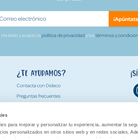
¡Apúntate
He leído y acepto la
política de privacidad
y los
términos y condicion
¿Te ayudamos?
¡S
Contacta con Dideco
Preguntas frecuentes
Formas de pago
kies
Gastos y condiciones de envío
es para mejorar y personalizar tu experiencia, aumentar la segu
Devoluciones
ncios personalizados en otros sitios web y en redes sociales. A