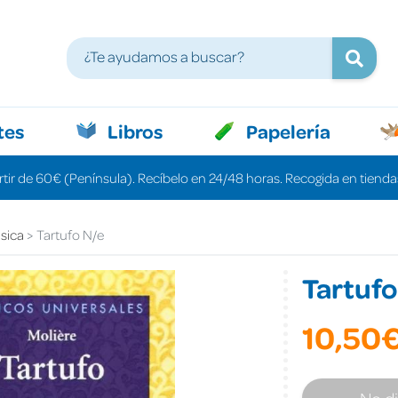
tes
Libros
Papelería
rtir de 60€ (Península). Recíbelo en 24/48 horas. Recogida en tiendas
ásica
Tartufo N/e
Tartufo
10,50
No d