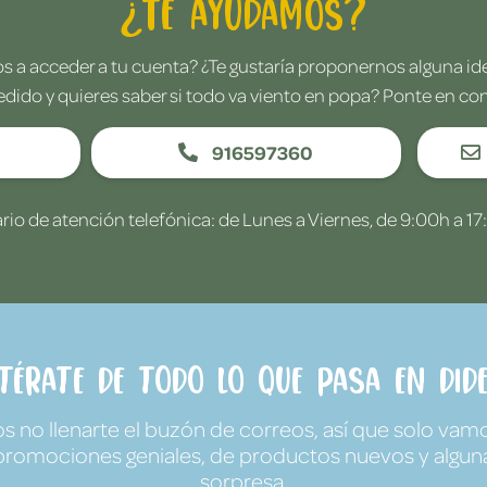
¿Te ayudamos?
 a acceder a tu cuenta? ¿Te gustaría proponernos alguna i
edido y quieres saber si todo va viento en popa? Ponte en co
916597360
rio de atención telefónica: de Lunes a Viernes, de 9:00h a 17
ntérate de todo lo que pasa en Dide
no llenarte el buzón de correos, así que solo vamo
promociones geniales, de productos nuevos y algun
sorpresa.