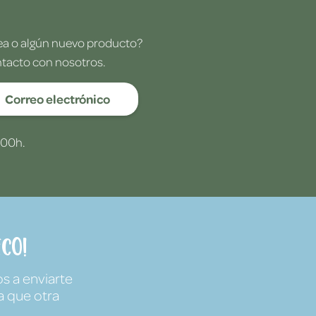
dea o algún nuevo producto?
ntacto con nosotros.
Correo electrónico
:00h.
co!
s a enviarte
a que otra