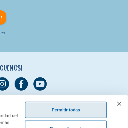
!
es.
íguenos!
Permitir todas
ridad del
demás,