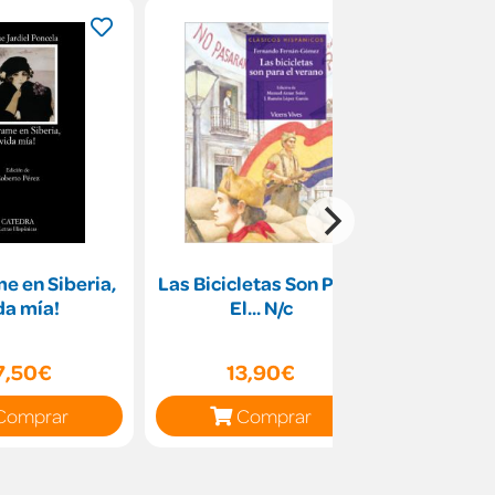
e en Siberia,
Las Bicicletas Son Para
La vida
da mía!
El... N/c
7,50€
13,90€
9
Comprar
Comprar
C