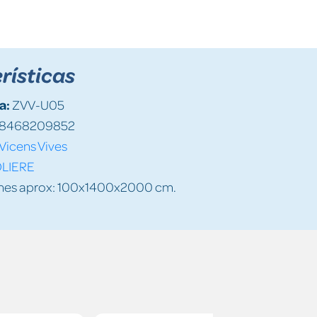
rísticas
a:
ZVV-U05
8468209852
Vicens Vives
LIERE
nes aprox: 100x1400x2000 cm.