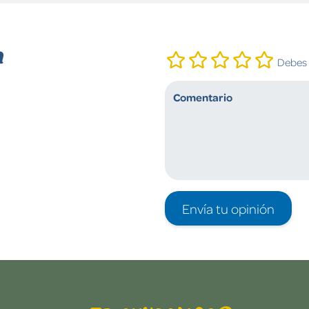
n
Debes i
Envía tu opinión