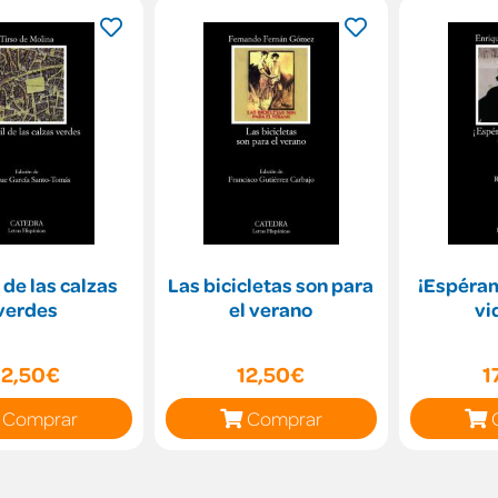
 de las calzas
Las bicicletas son para
¡Espéram
verdes
el verano
vi
12,50€
12,50€
1
Comprar
Comprar