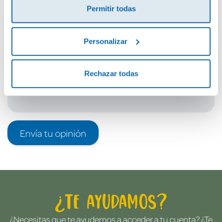
Permitir todas
Debes iniciar sesión para poder valorarlo
Personalizar
Rechazar todas
Envía tu opinión
¿Te ayudamos?
¿Necesitas que te ayudemos a acceder a tu cuenta? ¿Te