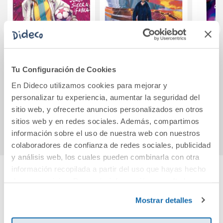
La mirada de
La versión de Eric
Los 
Taylor
Tu Configuración de Cookies
En Dideco utilizamos cookies para mejorar y
12,50€
12,50€
personalizar tu experiencia, aumentar la seguridad del
sitio web, y ofrecerte anuncios personalizados en otros
Comprar
Comprar
sitios web y en redes sociales. Además, compartimos
información sobre el uso de nuestra web con nuestros
colaboradores de confianza de redes sociales, publicidad
y análisis web, los cuales pueden combinarla con otra
información recopilada a partir del uso que hayas hecho
de sus servicios. Para más información consulta la
Cuéntanos tu opinión
Política de Cookies
y la
Política de Privacidad
.
Mostrar detalles
¡Sé el primero en valorar este producto!