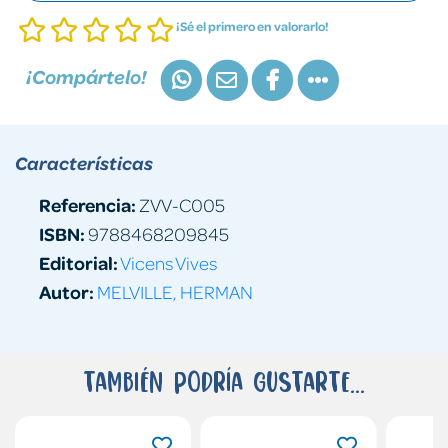
¡Sé el primero en valorarlo!
¡Compártelo!
Características
Referencia:
ZVV-C005
ISBN:
9788468209845
Editorial:
Vicens Vives
Autor:
MELVILLE, HERMAN
También podría gustarte...