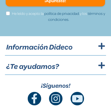
¡Apúntate!
He leído y acepto la
política de privacidad
y los
términos y
condiciones.
Información Dideco
¿Te ayudamos?
¡Síguenos!