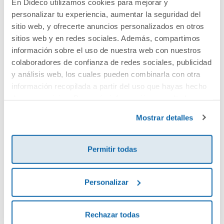
En Dideco utilizamos cookies para mejorar y
personalizar tu experiencia, aumentar la seguridad del
Cuéntanos tu opinión
sitio web, y ofrecerte anuncios personalizados en otros
sitios web y en redes sociales. Además, compartimos
¡Sé el primero en valorar este producto!
información sobre el uso de nuestra web con nuestros
colaboradores de confianza de redes sociales, publicidad
y análisis web, los cuales pueden combinarla con otra
información recopilada a partir del uso que hayas hecho
Debes iniciar sesión para poder valorarlo
de sus servicios. Para más información consulta la
Política de Cookies
y la
Política de Privacidad
.
Mostrar detalles
Permitir todas
Personalizar
Envía tu opinión
Rechazar todas