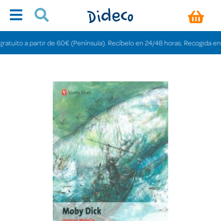
uito a partir de 60€ (Península). Recíbelo en 24/48 horas. Recogida en tiend