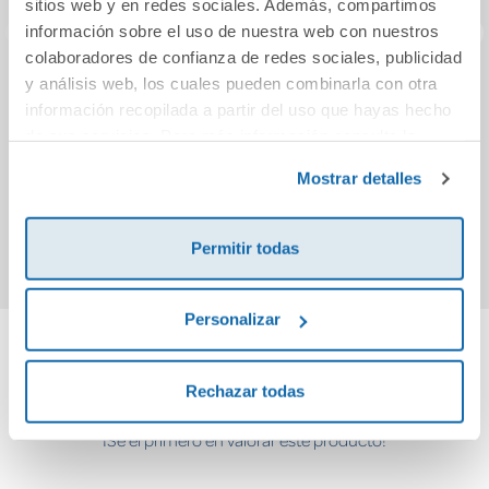
sitios web y en redes sociales. Además, compartimos
información sobre el uso de nuestra web con nuestros
colaboradores de confianza de redes sociales, publicidad
y análisis web, los cuales pueden combinarla con otra
Arigato 6. El
Bloques rojos
CUÉ
información recopilada a partir del uso que hayas hecho
ataque de los
de sus servicios. Para más información consulta la
robots
Política de Cookies
y la
Política de Privacidad
.
11,95€
16,50€
Mostrar detalles
Comprar
Comprar
Permitir todas
Personalizar
Cuéntanos tu opinión
Rechazar todas
¡Sé el primero en valorar este producto!