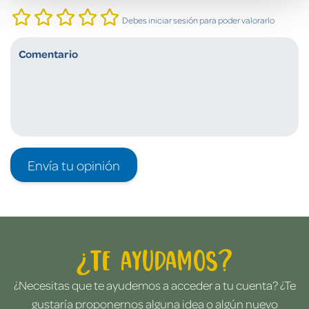
Debes iniciar sesión para poder valorarlo
Envía tu opinión
¿Te ayudamos?
¿Necesitas que te ayudemos a acceder a tu cuenta? ¿Te
gustaría proponernos alguna idea o algún nuevo