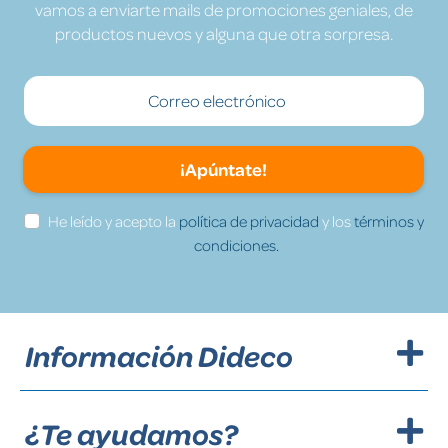
vamos a enviarte mails de promociones geniales, de
productos nuevos y alguna que otra sorpresa.
¡Apúntate!
He leído y acepto la
política de privacidad
y los
términos y
condiciones.
Información Dideco
¿Te ayudamos?