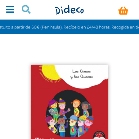
o a partir de 60€ (Península). Recíbelo en 24/48 horas. Recogida en tiendas