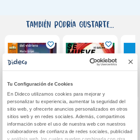
También podría gustarte...
Tu Configuración de Cookies
En Dideco utilizamos cookies para mejorar y
personalizar tu experiencia, aumentar la seguridad del
sitio web, y ofrecerte anuncios personalizados en otros
Los hijos del
Elvis Karlsson
BLAS
sitios web y en redes sociales. Además, compartimos
vidriero
BRU
información sobre el uso de nuestra web con nuestros
CUE
colaboradores de confianza de redes sociales, publicidad
y análisis web, los cuales pueden combinarla con otra