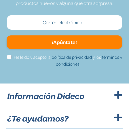
productos nuevos y alguna que otra sorpresa.
¡Apúntate!
He leído y acepto la
política de privacidad
y los
términos y
condiciones.
Información Dideco
¿Te ayudamos?