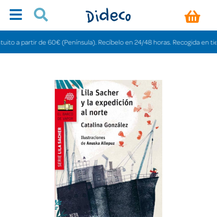
o a partir de 60€ (Península). Recíbelo en 24/48 horas. Recogida en tiendas 