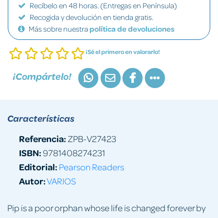
Recíbelo en 48 horas. (Entregas en Península)
Recogida y devolución en tienda gratis.
Más sobre nuestra
política de devoluciones
¡Sé el primero en valorarlo!
¡Compártelo!
Características
Referencia:
ZPB-V27423
ISBN:
9781408274231
Editorial:
Pearson Readers
Autor:
VARIOS
Pip is a poor orphan whose life is changed forever by