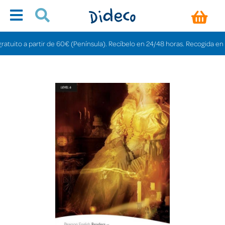
ito a partir de 60€ (Península). Recíbelo en 24/48 horas. Recogida en tiend