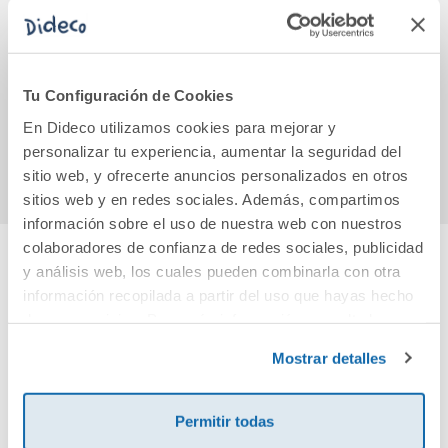
L&d 1 la tour eiffel
TESS OF THE D
Diar
URBERVILLES.BUR
Kid
LIN
Tu Configuración de Cookies
8,40€
8,55€
En Dideco utilizamos cookies para mejorar y
Comprar
Comprar
personalizar tu experiencia, aumentar la seguridad del
sitio web, y ofrecerte anuncios personalizados en otros
sitios web y en redes sociales. Además, compartimos
información sobre el uso de nuestra web con nuestros
colaboradores de confianza de redes sociales, publicidad
y análisis web, los cuales pueden combinarla con otra
Cuéntanos tu opinión
información recopilada a partir del uso que hayas hecho
de sus servicios. Para más información consulta la
¡Sé el primero en valorar este producto!
Política de Cookies
y la
Política de Privacidad
.
Mostrar detalles
Debes iniciar sesión para poder valorarlo
Permitir todas