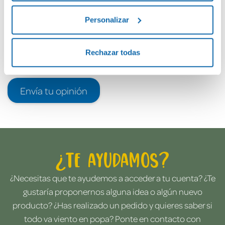
Personalizar
Rechazar todas
Envía tu opinión
¿Te ayudamos?
¿Necesitas que te ayudemos a acceder a tu cuenta? ¿Te
gustaría proponernos alguna idea o algún nuevo
producto? ¿Has realizado un pedido y quieres saber si
todo va viento en popa? Ponte en contacto con