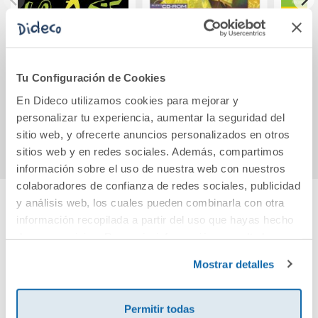
The absolutely
Alice s Adventures
MC
true diary of part-
In Wonderland -
Anima
time indian.
Green Apple
Tu Configuración de Cookies
13,81€
11,70€
En Dideco utilizamos cookies para mejorar y
personalizar tu experiencia, aumentar la seguridad del
Comprar
Comprar
sitio web, y ofrecerte anuncios personalizados en otros
sitios web y en redes sociales. Además, compartimos
información sobre el uso de nuestra web con nuestros
colaboradores de confianza de redes sociales, publicidad
y análisis web, los cuales pueden combinarla con otra
información recopilada a partir del uso que hayas hecho
Cuéntanos tu opinión
de sus servicios. Para más información consulta la
Política de Cookies
y la
Política de Privacidad
.
¡Sé el primero en valorar este producto!
Mostrar detalles
Permitir todas
Debes iniciar sesión para poder valorarlo