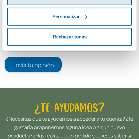
Personalizar
Rechazar todas
Envía tu opinión
¿Te ayudamos?
¿Necesitas que te ayudemos a acceder a tu cuenta? ¿Te
gustaría proponernos alguna idea o algún nuevo
producto? ¿Has realizado un pedido y quieres saber si