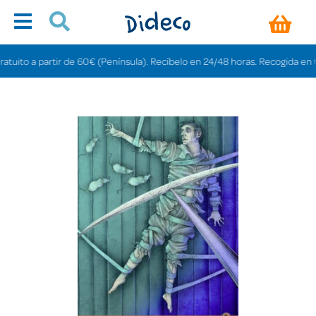
to a partir de 60€ (Península). Recíbelo en 24/48 horas. Recogida en tienda