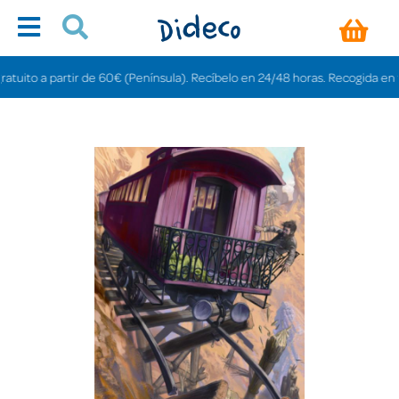
ito a partir de 60€ (Península). Recíbelo en 24/48 horas. Recogida en tienda