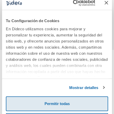
(B1 ).
G.a.
An
11,55€
11,70€
Tu Configuración de Cookies
En Dideco utilizamos cookies para mejorar y
Comprar
Comprar
personalizar tu experiencia, aumentar la seguridad del
sitio web, y ofrecerte anuncios personalizados en otros
sitios web y en redes sociales. Además, compartimos
información sobre el uso de nuestra web con nuestros
colaboradores de confianza de redes sociales, publicidad
Cuéntanos tu opinión
y análisis web, los cuales pueden combinarla con otra
información recopilada a partir del uso que hayas hecho
de sus servicios. Para más información consulta la
¡Sé el primero en valorar este producto!
Política de Cookies
y la
Política de Privacidad
.
Mostrar detalles
Debes iniciar sesión para poder valorarlo
Permitir todas