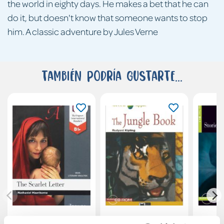
the world in eighty days. He makes a bet that he can
do it, but doesn't know that someone wants to stop
him. A classic adventure by Jules Verne
También podría gustarte...
The scarlet letter
The Jungle Book -
Stor