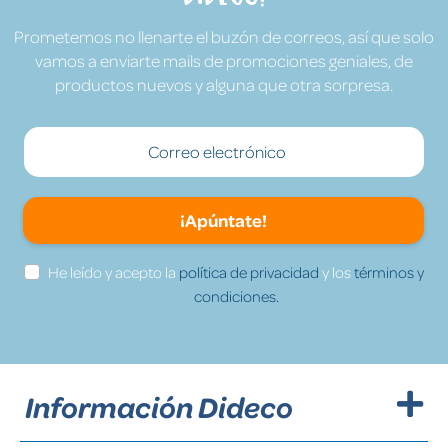
Prometemos no llenarte el buzón de correos, así que solo
vamos a enviarte mails de promociones geniales, de
productos nuevos y alguna que otra sorpresa.
¡Apúntate!
He leído y acepto la
política de privacidad
y los
términos y
condiciones.
Información Dideco