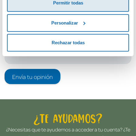
Permitir todas
Debes iniciar sesión para poder valorarlo
Personalizar
Rechazar todas
Envía tu opinión
¿Te ayudamos?
¿Necesitas que te ayudemos a acceder a tu cuenta? ¿Te