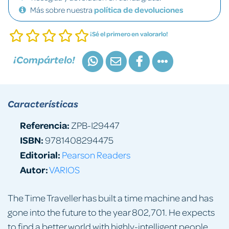
Más sobre nuestra
política de devoluciones
¡Sé el primero en valorarlo!
¡Compártelo!
Características
Referencia:
ZPB-I29447
ISBN:
9781408294475
Editorial:
Pearson Readers
Autor:
VARIOS
The Time Traveller has built a time machine and has
gone into the future to the year 802,701. He expects
to find a better world with highly-intelligent people