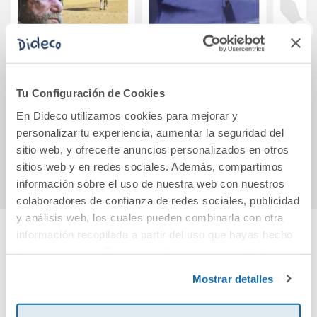
Slaves in the
GOTHIC SHORT
WHO A
Desert (ESO 3).
STORIES (FREE
BU
Tu Configuración de Cookies
AUDIO)
En Dideco utilizamos cookies para mejorar y
11,45€
12,70€
personalizar tu experiencia, aumentar la seguridad del
sitio web, y ofrecerte anuncios personalizados en otros
Comprar
Comprar
sitios web y en redes sociales. Además, compartimos
información sobre el uso de nuestra web con nuestros
colaboradores de confianza de redes sociales, publicidad
y análisis web, los cuales pueden combinarla con otra
información recopilada a partir del uso que hayas hecho
de sus servicios. Para más información consulta la
Cuéntanos tu opinión
Política de Cookies
y la
Política de Privacidad
.
Mostrar detalles
¡Sé el primero en valorar este producto!