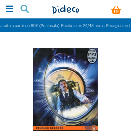
ito a partir de 60€ (Península). Recíbelo en 24/48 horas. Recogida en tiend