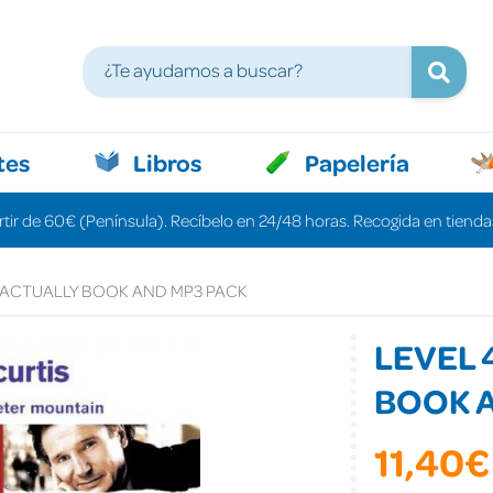
tes
Libros
Papelería
rtir de 60€ (Península). Recíbelo en 24/48 horas. Recogida en tiendas
E ACTUALLY BOOK AND MP3 PACK
LEVEL 
BOOK 
11,40€