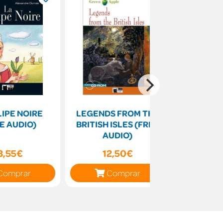
LIPE NOIRE
LEGENDS FROM THE
SHERLO
E AUDIO)
BRITISH ISLES (FREE
STORIES (
AUDIO)
3,55€
12,50€
13
Comprar
Comprar
C