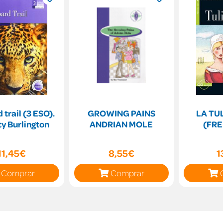
 trail (3 ESO).
GROWING PAINS
LA TU
ty Burlington
ANDRIAN MOLE
(FRE
11,45€
8,55€
1
Comprar
Comprar