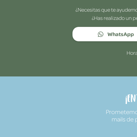
¿Necesitas que te ayudemos
¿Has realizado un p
WhatsApp
Hora
¡E
Prometemos 
mails de 