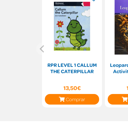
RPR LEVEL 1 CALLUM
Leopard
THE CATERPILLAR
Activi
13,50€
Comprar