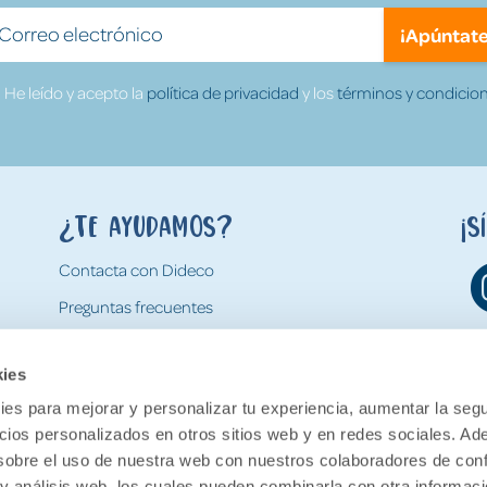
¡Apúntate
He leído y acepto la
política de privacidad
y los
términos y condicion
¿Te ayudamos?
¡S
Contacta con Dideco
Preguntas frecuentes
Formas de pago
kies
Gastos y condiciones de envío
es para mejorar y personalizar tu experiencia, aumentar la segu
Devoluciones
ncios personalizados en otros sitios web y en redes sociales. A
obre el uso de nuestra web con nuestros colaboradores de con
 y análisis web, los cuales pueden combinarla con otra informac