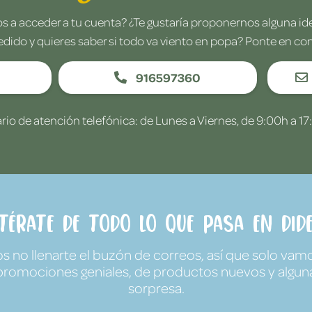
 a acceder a tu cuenta? ¿Te gustaría proponernos alguna i
edido y quieres saber si todo va viento en popa? Ponte en co
916597360
rio de atención telefónica: de Lunes a Viernes, de 9:00h a 17
ntérate de todo lo que pasa en Dide
no llenarte el buzón de correos, así que solo vamo
promociones geniales, de productos nuevos y algun
sorpresa.