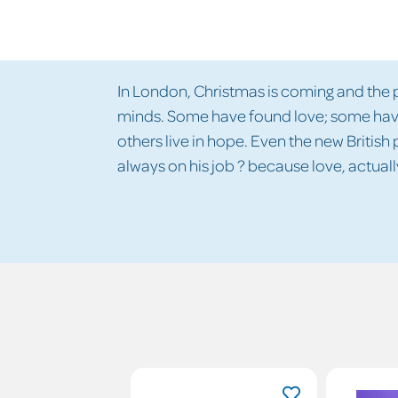
In London, Christmas is coming and the pe
minds. Some have found love; some have 
others live in hope. Even the new British
always on his job ? because love, actually