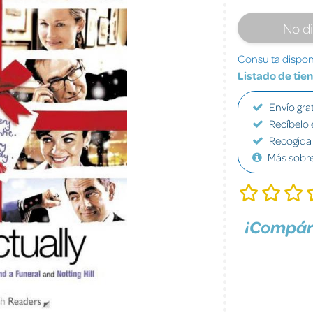
No d
Consulta disponi
Listado de tie
Envío grat
Recíbelo 
Recogida 
Más sobr
¡Compár