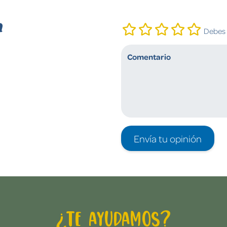
n
Debes i
Envía tu opinión
¿Te ayudamos?