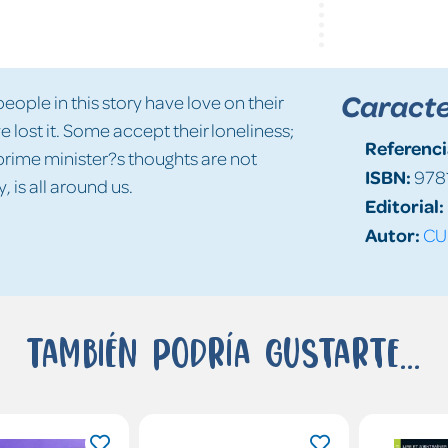
Caracte
ople in this story have love on their
lost it. Some accept their loneliness;
Referenci
 prime minister?s thoughts are not
ISBN:
978
, is all around us.
Editorial:
Autor:
CU
También podría gustarte...