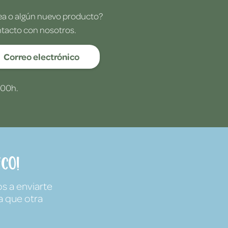
dea o algún nuevo producto?
ntacto con nosotros.
Correo electrónico
:00h.
co!
s a enviarte
a que otra