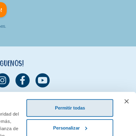
!
es.
íguenos!
Permitir todas
ridad del
demás,
Personalizar
fianza de
ión