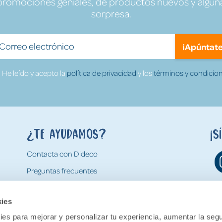
promociones geniales, de productos nuevos y algun
sorpresa.
¡Apúntate
He leído y acepto la
política de privacidad
y los
términos y condicion
¿Te ayudamos?
¡S
Contacta con Dideco
Preguntas frecuentes
Formas de pago
kies
Gastos y condiciones de envío
es para mejorar y personalizar tu experiencia, aumentar la segu
Devoluciones