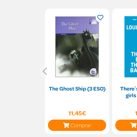
The Ghost Ship (3 ESO)
There´
girl
11,45€
Comprar