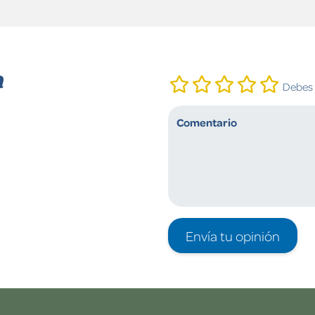
n
Debes i
Envía tu opinión