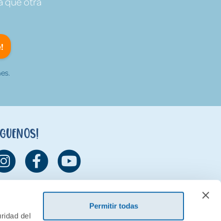
a que otra
!
es.
íguenos!
Permitir todas
ridad del