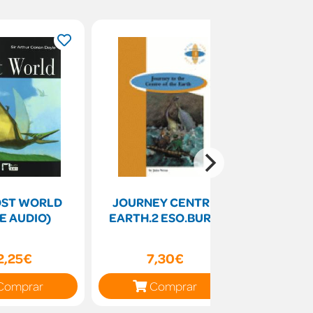
OST WORLD
JOURNEY CENTRE
Tess of d
E AUDIO)
EARTH.2 ESO.BURLI
(
2,25€
7,30€
11
Comprar
Comprar
C