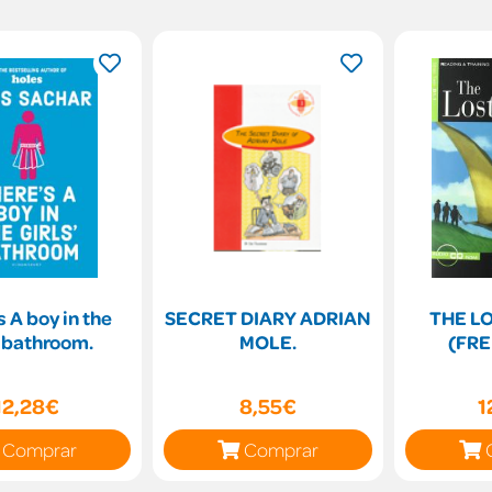
s A boy in the
SECRET DIARY ADRIAN
THE L
s bathroom.
MOLE.
(FRE
12,28€
8,55€
1
Comprar
Comprar