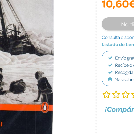
10,60
No d
Consulta disponi
Listado de tie
Envío grat
Recíbelo 
Recogida 
Más sobr
¡Compár