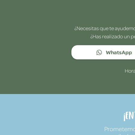
¿Necesitas que te ayudemos
¿Has realizado un p
WhatsApp
Hora
¡E
Prometemos 