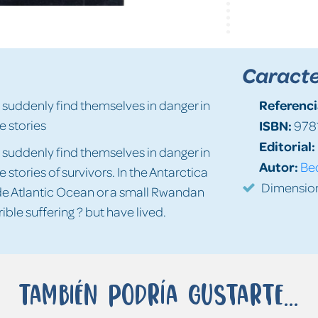
Caracte
Referenci
uddenly find themselves in danger in
ue stories
ISBN:
978
Editorial:
uddenly find themselves in danger in
Autor:
Bed
ue stories of survivors. In the Antarctica
Dimension
ide Atlantic Ocean or a small Rwandan
le suffering ? but have lived.
También podría gustarte...