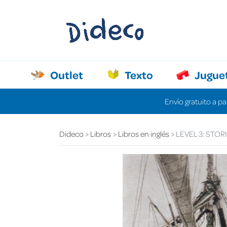
Outlet
Texto
Jugue
Envío gratuito a pa
Dideco
Libros
Libros en inglés
LEVEL 3: STO