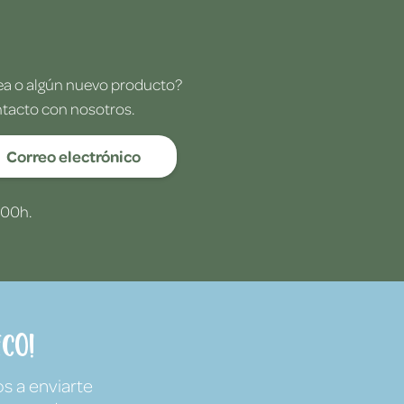
dea o algún nuevo producto?
ntacto con nosotros.
Correo electrónico
:00h.
co!
s a enviarte