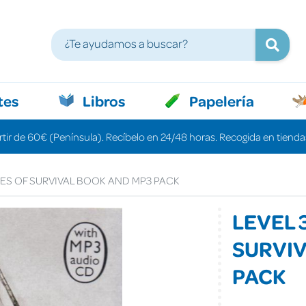
tes
Libros
Papelería
rtir de 60€ (Península). Recíbelo en 24/48 horas. Recogida en tiendas
RIES OF SURVIVAL BOOK AND MP3 PACK
LEVEL 
SURVIV
PACK