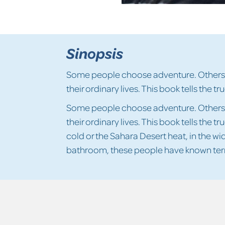
Sinopsis
Some people choose adventure. Others s
their ordinary lives. This book tells the tr
Some people choose adventure. Others s
their ordinary lives. This book tells the tr
cold or the Sahara Desert heat, in the w
bathroom, these people have known terrib