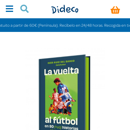
o a partir de 60€ (Península). Recíbelo en 24/48 horas. Recogida en tiendas