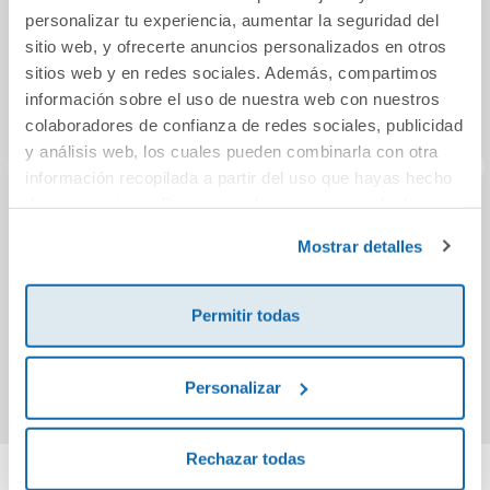
personalizar tu experiencia, aumentar la seguridad del
sitio web, y ofrecerte anuncios personalizados en otros
sitios web y en redes sociales. Además, compartimos
información sobre el uso de nuestra web con nuestros
colaboradores de confianza de redes sociales, publicidad
y análisis web, los cuales pueden combinarla con otra
información recopilada a partir del uso que hayas hecho
de sus servicios. Para más información consulta la
GEOGRAPHY &
Las sisters, 8.
Pet
Política de Cookies
y la
Política de Privacidad
.
Mostrar detalles
HISTORY 3 (3.1-3.2)
Sister no hay más
mat
MADRID (CC)
que una...
Educa
58,16€
11,95€
Permitir todas
Comprar
Comprar
Personalizar
Rechazar todas