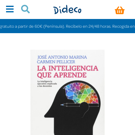
uito a partir de 60€ (Península). Recíbelo en 24/48 horas. Recogida en tiend