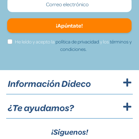
¡Apúntate!
He leído y acepto la
política de privacidad
y los
términos y
condiciones.
Información Dideco
¿Te ayudamos?
¡Síguenos!