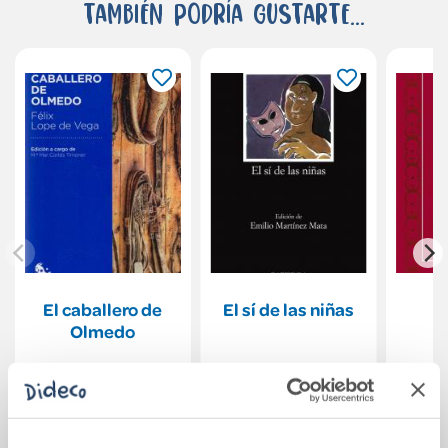
También podría gustarte...
El caballero de
El sí de las niñas
Olmedo
9,95€
11,50€
Comprar
Comprar