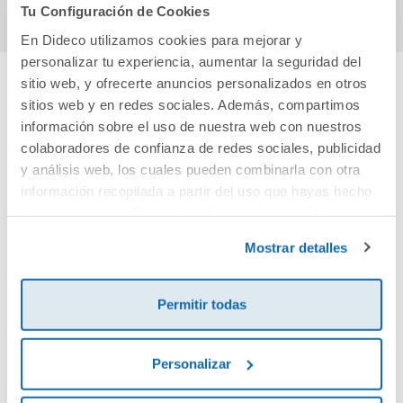
Tu Configuración de Cookies
En Dideco utilizamos cookies para mejorar y
personalizar tu experiencia, aumentar la seguridad del
sitio web, y ofrecerte anuncios personalizados en otros
sitios web y en redes sociales. Además, compartimos
Cuéntanos tu opinión
información sobre el uso de nuestra web con nuestros
colaboradores de confianza de redes sociales, publicidad
¡Sé el primero en valorar este producto!
y análisis web, los cuales pueden combinarla con otra
información recopilada a partir del uso que hayas hecho
de sus servicios. Para más información consulta la
Debes iniciar sesión para poder valorarlo
Política de Cookies
y la
Política de Privacidad
.
Mostrar detalles
Permitir todas
Personalizar