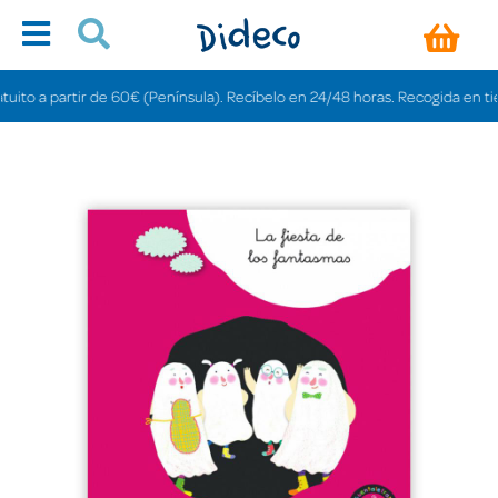
o a partir de 60€ (Península). Recíbelo en 24/48 horas. Recogida en tiendas