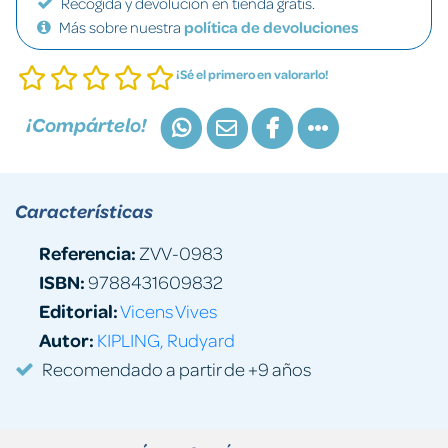
Recogida y devolución en tienda gratis.
Más sobre nuestra
política de devoluciones
¡Sé el primero en valorarlo!
¡Compártelo!
Características
Referencia:
ZVV-0983
ISBN:
9788431609832
Editorial:
Vicens Vives
Autor:
KIPLING, Rudyard
Recomendado a partir de +9 años