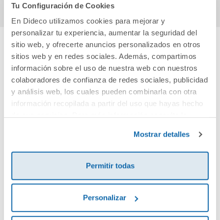
Tu Configuración de Cookies
En Dideco utilizamos cookies para mejorar y
personalizar tu experiencia, aumentar la seguridad del
sitio web, y ofrecerte anuncios personalizados en otros
sitios web y en redes sociales. Además, compartimos
Cuéntanos tu opinión
información sobre el uso de nuestra web con nuestros
colaboradores de confianza de redes sociales, publicidad
¡Sé el primero en valorar este producto!
y análisis web, los cuales pueden combinarla con otra
información recopilada a partir del uso que hayas hecho
de sus servicios. Para más información consulta la
Debes iniciar sesión para poder valorarlo
Política de Cookies
y la
Política de Privacidad
.
Mostrar detalles
Permitir todas
Personalizar