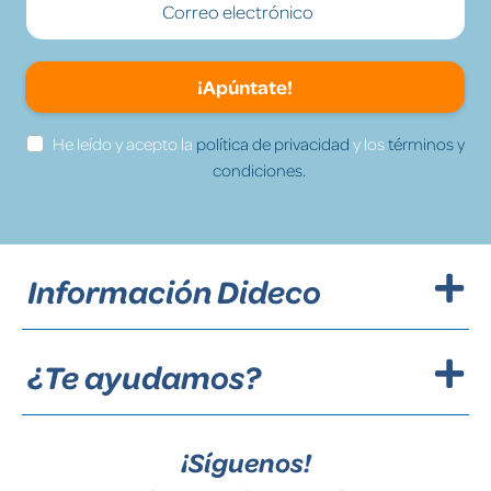
¡Apúntate!
He leído y acepto la
política de privacidad
y los
términos y
condiciones.
Información Dideco
¿Te ayudamos?
¡Síguenos!