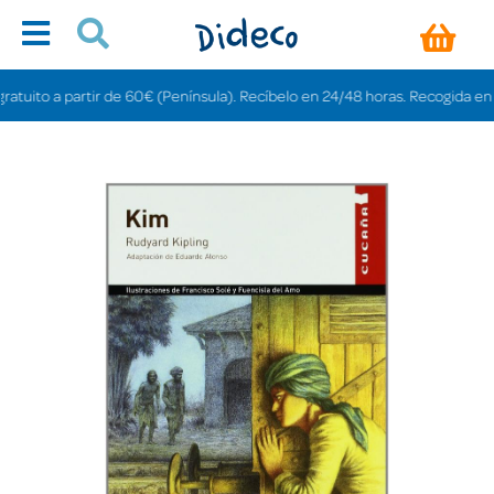
ito a partir de 60€ (Península). Recíbelo en 24/48 horas. Recogida en tiend