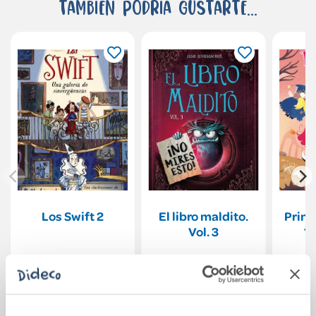
También podría gustarte...
Los Swift 2
El libro maldito.
Princ
Vol. 3
18
15,95€
12,00€
Comprar
Comprar