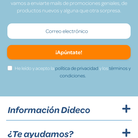
vamos a enviarte mails de promociones geniales, de
productos nuevos y alguna que otra sorpresa.
¡Apúntate!
He leído y acepto la
política de privacidad
y los
términos y
condiciones.
Información Dideco
¿Te ayudamos?