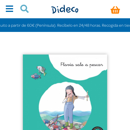
 a partir de 60€ (Península). Recíbelo en 24/48 horas. Recogida en tiendas 