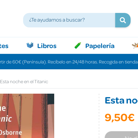
tes
Libros
Papelería
rtir de 60€ (Península). Recíbelo en 24/48 horas. Recogida en tiendas
Esta noche en el Titanic
Esta no
9,50€
No d