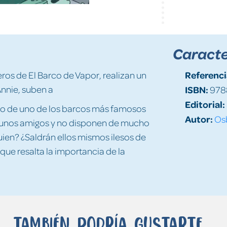
Caracte
Referenci
ros de El Barco de Vapor, realizan un
Annie, suben a
ISBN:
978
Editorial:
do de uno de los barcos más famosos
Autor:
Os
r a unos amigos y no disponen de mucho
uien? ¿Saldrán ellos mismos ilesos de
ue resalta la importancia de la
También podría gustarte...