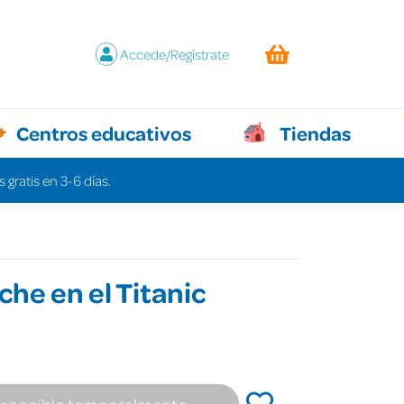
Accede/Regístrate
Centros educativos
Tiendas
 gratis en 3-6 días.
che en el Titanic
isponible temporalmente