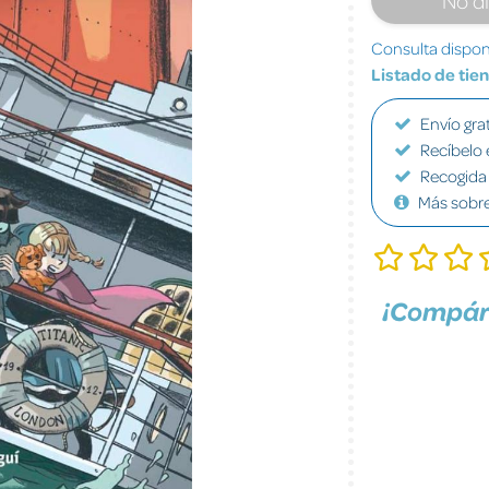
Consulta disponi
Listado de tie
Envío grat
Recíbelo 
Recogida 
Más sobr
¡Compár