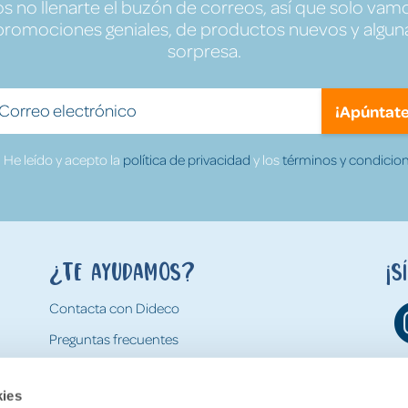
no llenarte el buzón de correos, así que solo vamo
promociones geniales, de productos nuevos y algun
sorpresa.
¡Apúntate
He leído y acepto la
política de privacidad
y los
términos y condicion
¿Te ayudamos?
¡S
Contacta con Dideco
Preguntas frecuentes
Formas de pago
kies
Gastos y condiciones de envío