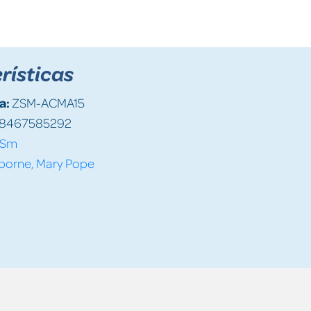
rísticas
a:
ZSM-ACMA15
8467585292
Sm
borne, Mary Pope