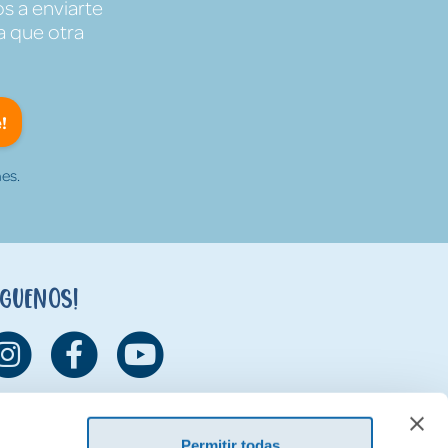
s a enviarte
a que otra
!
es.
íguenos!
Permitir todas