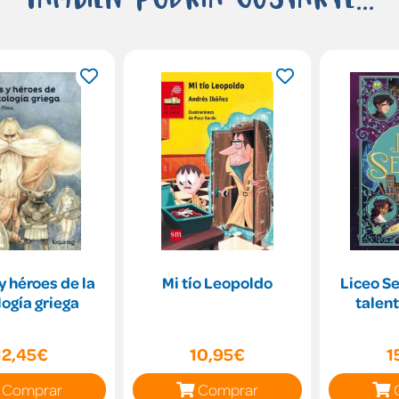
y héroes de la
Mi tío Leopoldo
Liceo Se
ogía griega
talent
12,45€
10,95€
1
Comprar
Comprar