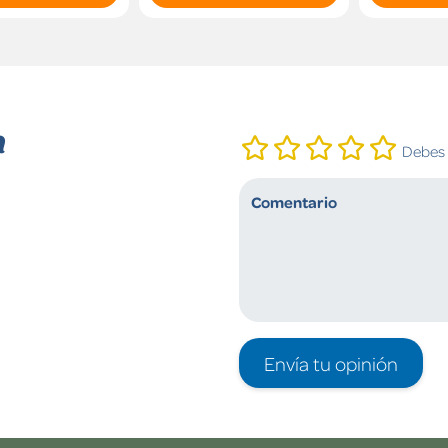
n
Debes i
Envía tu opinión