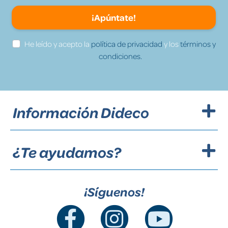
¡Apúntate!
He leído y acepto la
política de privacidad
y los
términos y
condiciones.
Información Dideco
¿Te ayudamos?
¡Síguenos!