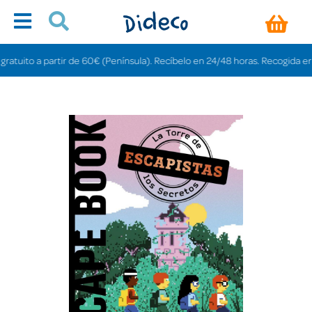
uito a partir de 60€ (Península). Recíbelo en 24/48 horas. Recogida en tiend