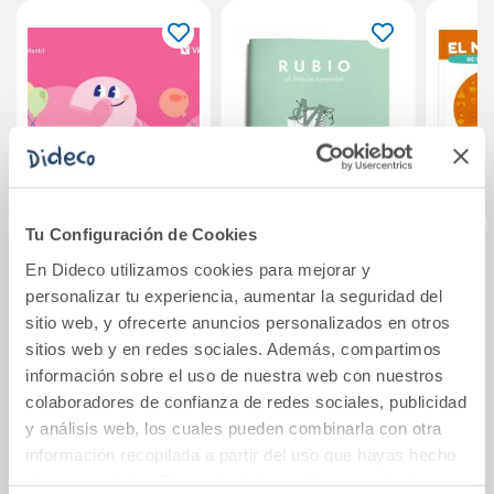
Tu Configuración de Cookies
En Dideco utilizamos cookies para mejorar y
+ que nombres.
Escritura RUBIO 2
Cienci
personalizar tu experiencia, aumentar la seguridad del
Quadern 2
El 
sitio web, y ofrecerte anuncios personalizados en otros
Cast
sitios web y en redes sociales. Además, compartimos
10,20€
1,50€
información sobre el uso de nuestra web con nuestros
colaboradores de confianza de redes sociales, publicidad
Comprar
Comprar
y análisis web, los cuales pueden combinarla con otra
información recopilada a partir del uso que hayas hecho
de sus servicios. Para más información consulta la