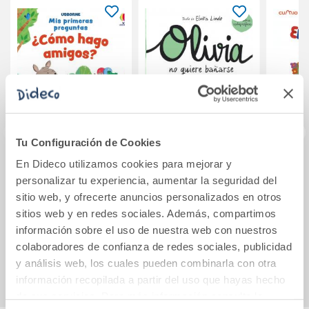
Tu Configuración de Cookies
En Dideco utilizamos cookies para mejorar y
¿Cómo hago
OLI. OLIVIA NO
LOS 
personalizar tu experiencia, aumentar la seguridad del
amigos?
QUIERE BAÑARSE
SOY
sitio web, y ofrecerte anuncios personalizados en otros
sitios web y en redes sociales. Además, compartimos
10,95€
8,00€
información sobre el uso de nuestra web con nuestros
colaboradores de confianza de redes sociales, publicidad
Comprar
Comprar
y análisis web, los cuales pueden combinarla con otra
información recopilada a partir del uso que hayas hecho
de sus servicios. Para más información consulta la