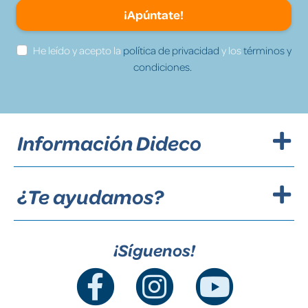
¡Apúntate!
He leído y acepto la
política de privacidad
y los
términos y
condiciones.
Información Dideco
¿Te ayudamos?
¡Síguenos!