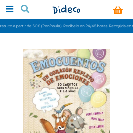
to a partir de 60€ (Península). Recíbelo en 24/48 horas. Recogida en tienda