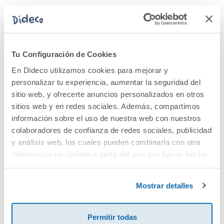
¿Cómo hago
amigos?
Tu Configuración de Cookies
10,95€
En Dideco utilizamos cookies para mejorar y
personalizar tu experiencia, aumentar la seguridad del
Comprar
sitio web, y ofrecerte anuncios personalizados en otros
sitios web y en redes sociales. Además, compartimos
información sobre el uso de nuestra web con nuestros
colaboradores de confianza de redes sociales, publicidad
y análisis web, los cuales pueden combinarla con otra
información recopilada a partir del uso que hayas hecho
Cuéntanos tu opinión
de sus servicios. Para más información consulta la
Dideco
Política de Cookies
y la
Política de Privacidad
.
Mostrar detalles
¡Sé el primero en valorar este producto!
Permitir todas
Debes iniciar sesión para poder valorarlo