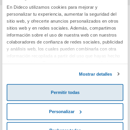
En Dideco utilizamos cookies para mejorar y
personalizar tu experiencia, aumentar la seguridad del
sitio web, y ofrecerte anuncios personalizados en otros
Cuéntanos tu opinión
sitios web y en redes sociales. Además, compartimos
información sobre el uso de nuestra web con nuestros
¡Sé el primero en valorar este producto!
colaboradores de confianza de redes sociales, publicidad
y análisis web, los cuales pueden combinarla con otra
información recopilada a partir del uso que hayas hecho
Debes iniciar sesión para poder valorarlo
de sus servicios. Para más información consulta la
Política de Cookies
y la
Política de Privacidad
.
Mostrar detalles
Permitir todas
Personalizar
Envía tu opinión