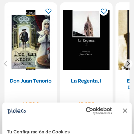
Don Juan Tenorio
La Regenta, I
El 
Do
14,50€
16,95€
Comprar
Comprar
Tu Configuración de Cookies