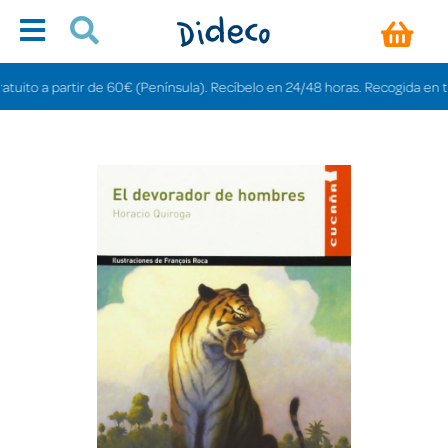
to a partir de 60€ (Península). Recíbelo en 24/48 horas. Recogida en tienda