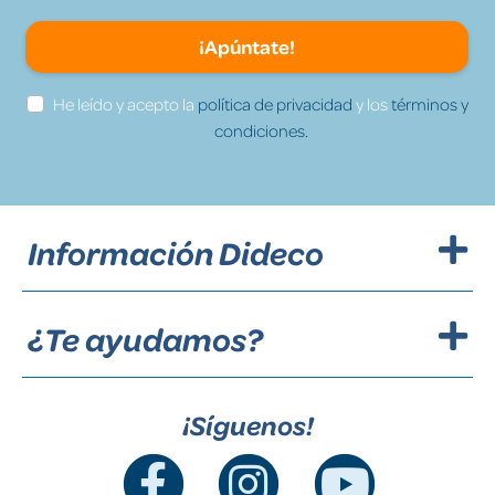
¡Apúntate!
He leído y acepto la
política de privacidad
y los
términos y
condiciones.
Información Dideco
¿Te ayudamos?
¡Síguenos!