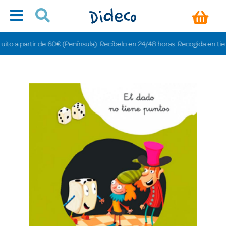
o a partir de 60€ (Península). Recíbelo en 24/48 horas. Recogida en tiendas