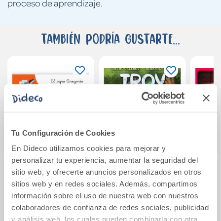
proceso de aprendizaje.
También podría gustarte...
Tu Configuración de Cookies
En Dideco utilizamos cookies para mejorar y
personalizar tu experiencia, aumentar la seguridad del
sitio web, y ofrecerte anuncios personalizados en otros
EL OGRO
Troy, el pequeño
Agen
sitios web y en redes sociales. Además, compartimos
GREGORIO Y LA G..
trol
Patas
información sobre el uso de nuestra web con nuestros
(GR, GL)
colaboradores de confianza de redes sociales, publicidad
CUENTALETRAS
y análisis web, los cuales pueden combinarla con otra