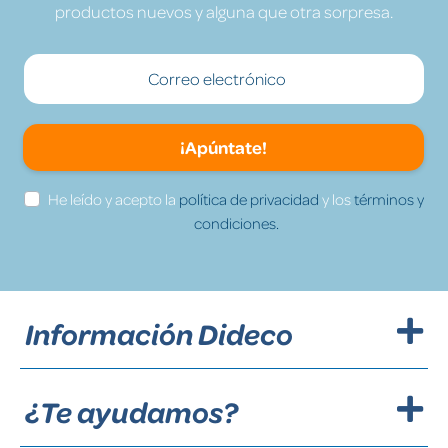
productos nuevos y alguna que otra sorpresa.
¡Apúntate!
He leído y acepto la
política de privacidad
y los
términos y
condiciones.
Información Dideco
¿Te ayudamos?