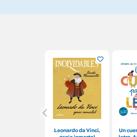
Leonardo da Vinci,
Un cue
genio inmortal
letra. 