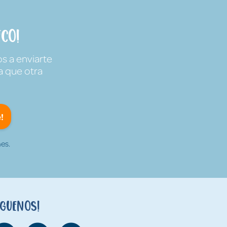
co!
s a enviarte
a que otra
!
es.
íguenos!