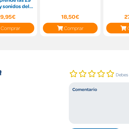
 y sonidos del
ecedario
19,95€
18,50€
2
Comprar
Comprar
n
Debes i