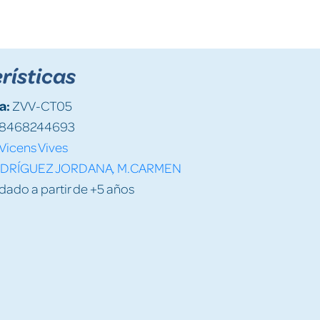
rísticas
a:
ZVV-CT05
8468244693
Vicens Vives
DRÍGUEZ JORDANA, M.CARMEN
do a partir de +5 años