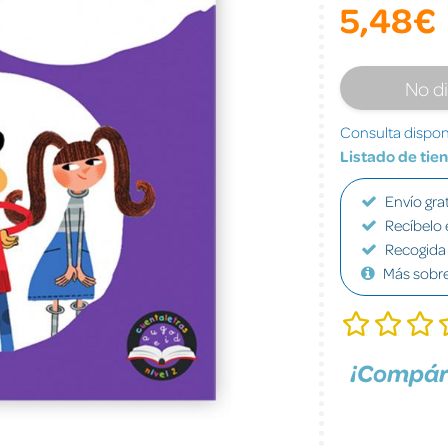
5,48€
No d
Consulta disponi
Listado de tie
Envío grat
Recíbelo 
Recogida 
Más sobr
¡Compár