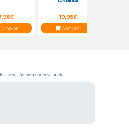
7,96€
10,95€
10
Comprar
Comprar
C
niciar sesión para poder valorarlo