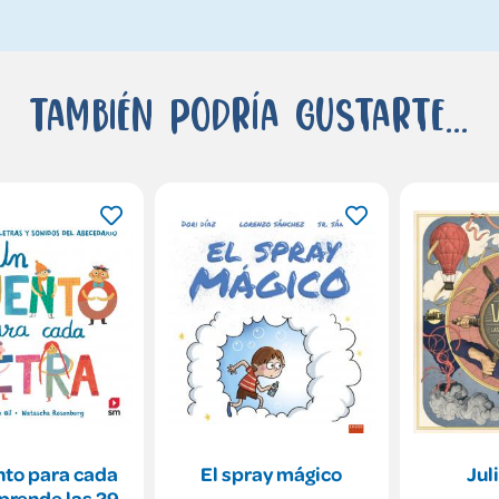
También podría gustarte...
nto para cada
El spray mágico
Jul
Aprende las 29