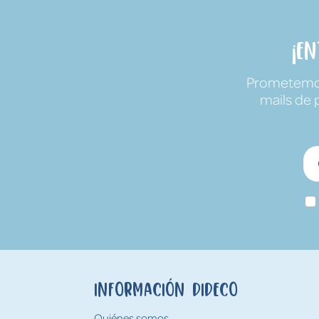
¡E
Prometemos 
mails de 
Información Dideco
Quiénes somos