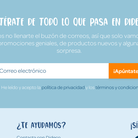
ntérate de todo lo que pasa en Dide
no llenarte el buzón de correos, así que solo vamo
promociones geniales, de productos nuevos y algun
sorpresa.
¡Apúntate
He leído y acepto la
política de privacidad
y los
términos y condicion
¿Te ayudamos?
¡S
Contacta con Dideco