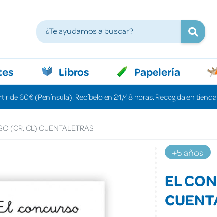
tes
Libros
Papelería
rtir de 60€ (Península). Recíbelo en 24/48 horas. Recogida en tiendas
O (CR, CL) CUENTALETRAS
+5 años
EL CON
CUENT