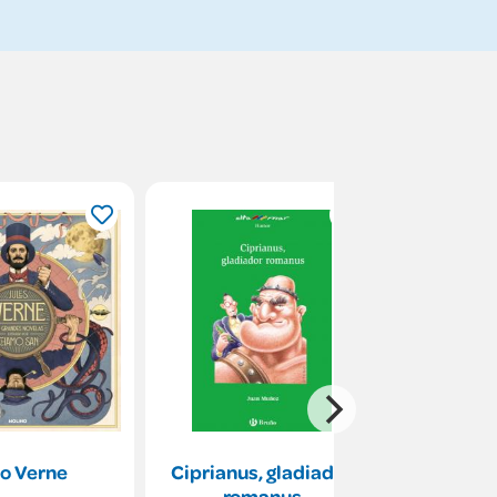
io Verne
Ciprianus, gladiador
Feri
romanus