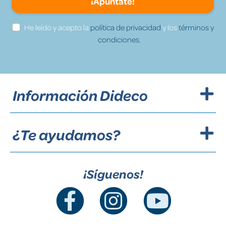
¡Apúntate!
He leído y acepto la
política de privacidad
y los
términos y
condiciones.
Información Dideco
¿Te ayudamos?
¡Síguenos!