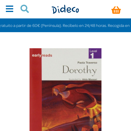
ito a partir de 60€ (Península). Recíbelo en 24/48 horas. Recogida en tienda