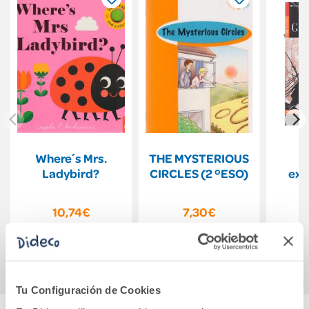
Where´s Mrs.
THE MYSTERIOUS
Ladybird?
CIRCLES (2 ºESO)
exp
B
10,74€
7,30€
Comprar
Comprar
Tu Configuración de Cookies