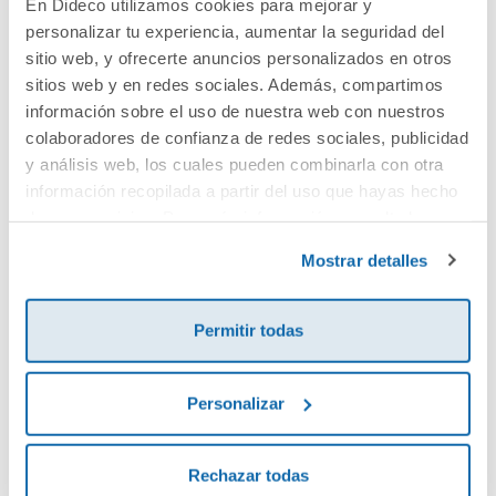
En Dideco utilizamos cookies para mejorar y
personalizar tu experiencia, aumentar la seguridad del
Cuéntanos tu opinión
sitio web, y ofrecerte anuncios personalizados en otros
sitios web y en redes sociales. Además, compartimos
¡Sé el primero en valorar este producto!
información sobre el uso de nuestra web con nuestros
colaboradores de confianza de redes sociales, publicidad
y análisis web, los cuales pueden combinarla con otra
información recopilada a partir del uso que hayas hecho
Debes iniciar sesión para poder valorarlo
de sus servicios. Para más información consulta la
Política de Cookies
y la
Política de Privacidad
.
Mostrar detalles
Permitir todas
Personalizar
Envía tu opinión
Rechazar todas