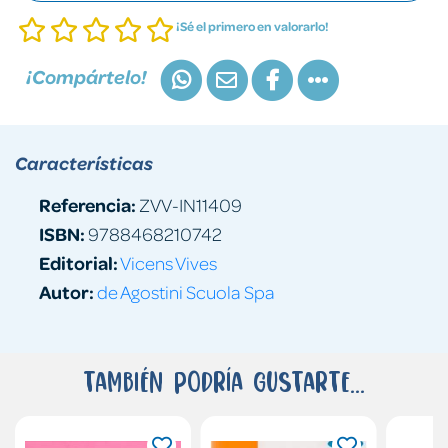
¡Sé el primero en valorarlo!
¡Compártelo!
Características
Referencia:
ZVV-IN11409
ISBN:
9788468210742
Editorial:
Vicens Vives
Autor:
de Agostini Scuola Spa
También podría gustarte...