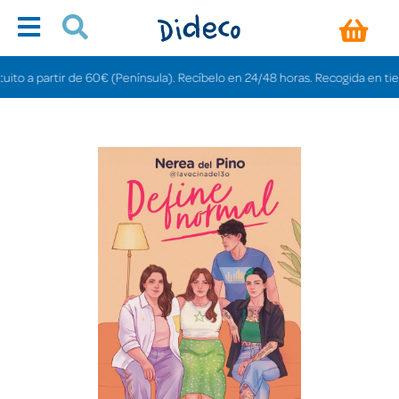
 a partir de 60€ (Península). Recíbelo en 24/48 horas. Recogida en tiendas 