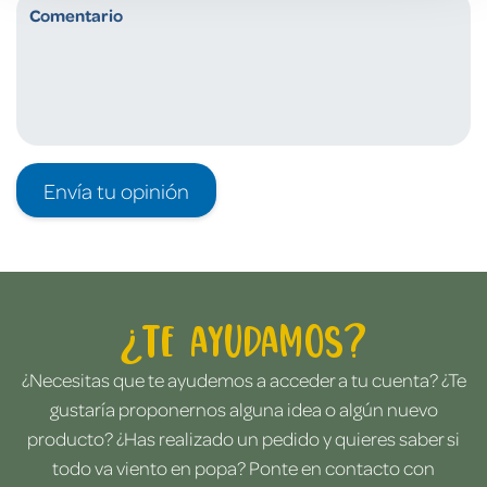
Envía tu opinión
¿Te ayudamos?
¿Necesitas que te ayudemos a acceder a tu cuenta? ¿Te
gustaría proponernos alguna idea o algún nuevo
producto? ¿Has realizado un pedido y quieres saber si
todo va viento en popa? Ponte en contacto con