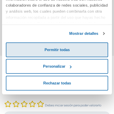
Alguien nuevo
Capturas de un
¡Las 
colaboradores de confianza de redes sociales, publicidad
(Serie Alguien 1)
corazón roto
Hotdog
y análisis web, los cuales pueden combinarla con otra
amigo
información recopilada a partir del uso que hayas hecho
de sus servicios. Para más información consulta la
18,95€
13,75€
Política de Cookies
y la
Política de Privacidad
.
Mostrar detalles
Comprar
Comprar
Permitir todas
Personalizar
Cuéntanos tu opinión
Rechazar todas
¡Sé el primero en valorar este producto!
Debes iniciar sesión para poder valorarlo