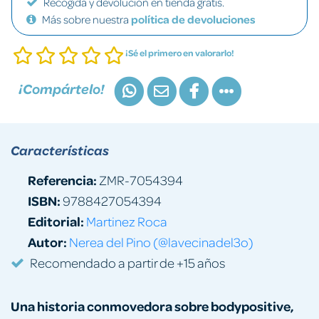
Recogida y devolución en tienda gratis.
Más sobre nuestra
política de devoluciones
¡Sé el primero en valorarlo!
¡Compártelo!
Características
Referencia:
ZMR-7054394
ISBN:
9788427054394
Editorial:
Martinez Roca
Autor:
Nerea del Pino (@lavecinadel3o)
Recomendado a partir de +15 años
Una historia conmovedora sobre bodypositive,