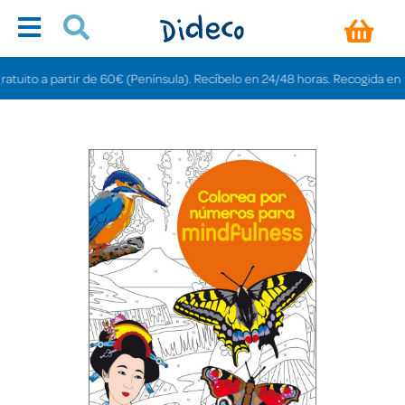
ito a partir de 60€ (Península). Recíbelo en 24/48 horas. Recogida en tienda