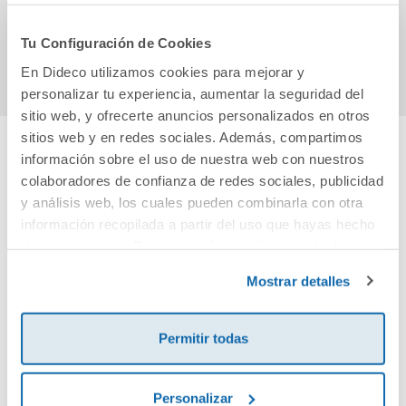
23,90€
9,95€
Tu Configuración de Cookies
Comprar
Comprar
En Dideco utilizamos cookies para mejorar y
personalizar tu experiencia, aumentar la seguridad del
sitio web, y ofrecerte anuncios personalizados en otros
sitios web y en redes sociales. Además, compartimos
información sobre el uso de nuestra web con nuestros
Cuéntanos tu opinión
colaboradores de confianza de redes sociales, publicidad
y análisis web, los cuales pueden combinarla con otra
¡Sé el primero en valorar este producto!
información recopilada a partir del uso que hayas hecho
de sus servicios. Para más información consulta la
Política de Cookies
y la
Política de Privacidad
.
Mostrar detalles
Debes iniciar sesión para poder valorarlo
Permitir todas
Personalizar