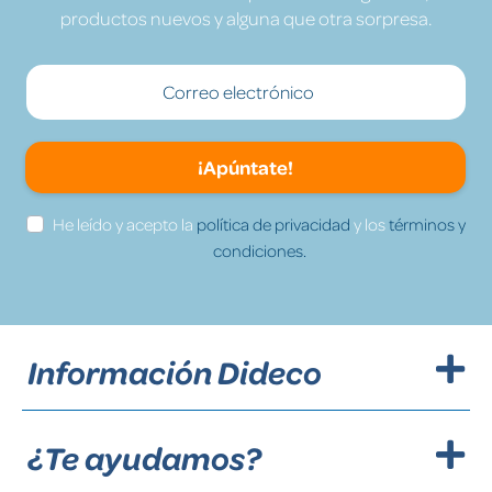
productos nuevos y alguna que otra sorpresa.
¡Apúntate!
He leído y acepto la
política de privacidad
y los
términos y
condiciones.
Información Dideco
¿Te ayudamos?