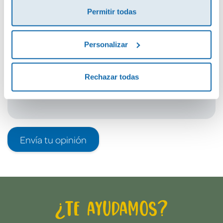
Permitir todas
Debes iniciar sesión para poder valorarlo
Personalizar
Rechazar todas
Envía tu opinión
¿Te ayudamos?