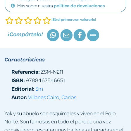
Más sobre nuestra
política de devoluciones
¡Sé el primero en valorarlo!
¡Compártelo!
Características
Referencia:
ZSM-N211
ISBN:
9788467546651
Editorial:
Sm
Autor:
Villanes Cairo, Carlos
Yak y su abuelo son esquimales y viven en el Polo
Norte. Son famosos en todo el porque una vez
consiguieron rescatar unas ballenas atrapadas en el