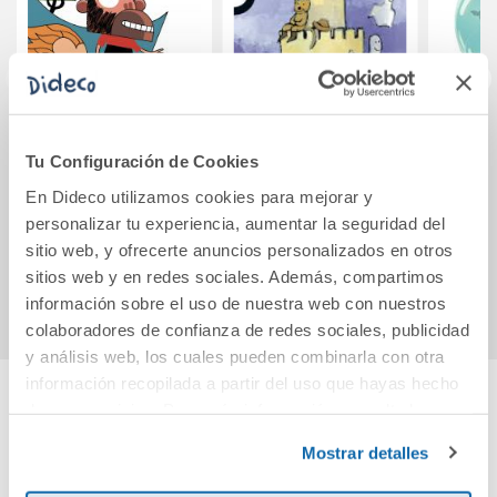
Animaladas
Cuentos que dan
Tu Configuración de Cookies
mucho juego
En Dideco utilizamos cookies para mejorar y
personalizar tu experiencia, aumentar la seguridad del
11,95€
11,20€
sitio web, y ofrecerte anuncios personalizados en otros
Comprar
Comprar
sitios web y en redes sociales. Además, compartimos
información sobre el uso de nuestra web con nuestros
colaboradores de confianza de redes sociales, publicidad
y análisis web, los cuales pueden combinarla con otra
información recopilada a partir del uso que hayas hecho
de sus servicios. Para más información consulta la
Cuéntanos tu opinión
Política de Cookies
y la
Política de Privacidad
.
Mostrar detalles
¡Sé el primero en valorar este producto!