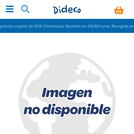
uito a partir de 60€ (Península). Recíbelo en 24/48 horas. Recogida en tiend