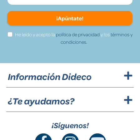
¡Apúntate!
He leído y acepto la
política de privacidad
y los
términos y
condiciones.
Información Dideco
¿Te ayudamos?
¡Síguenos!