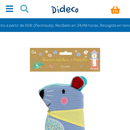
 partir de 60€ (Península). Recíbelo en 24/48 horas. Recogida en tiendas gr