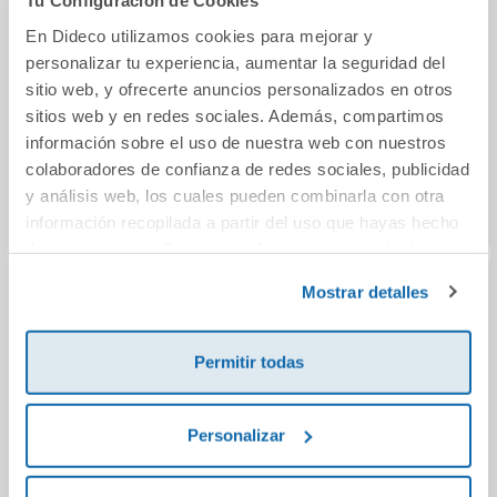
Tu Configuración de Cookies
En Dideco utilizamos cookies para mejorar y
personalizar tu experiencia, aumentar la seguridad del
sitio web, y ofrecerte anuncios personalizados en otros
sitios web y en redes sociales. Además, compartimos
información sobre el uso de nuestra web con nuestros
colaboradores de confianza de redes sociales, publicidad
y análisis web, los cuales pueden combinarla con otra
información recopilada a partir del uso que hayas hecho
de sus servicios. Para más información consulta la
Política de Cookies
y la
Política de Privacidad
.
Mostrar detalles
El osito
Mi primer libro de
Lib
los colores al
¿Có
dedillo
Permitir todas
16,00€
26,50€
Personalizar
Comprar
Comprar