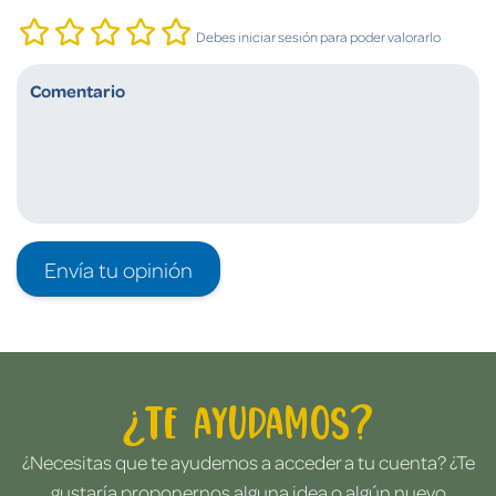
Debes iniciar sesión para poder valorarlo
Envía tu opinión
¿Te ayudamos?
¿Necesitas que te ayudemos a acceder a tu cuenta? ¿Te
gustaría proponernos alguna idea o algún nuevo