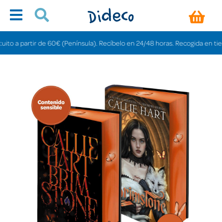
a partir de 60€ (Península). Recíbelo en 24/48 horas. Recogida en tiendas g