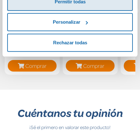
Permitir todas
Personalizar
Mini Timmy - El
LA PERLA N/E
E
Minimundial
e
Rechazar todas
10,50€
12,20€
Comprar
Comprar
Cuéntanos tu opinión
¡Sé el primero en valorar este producto!