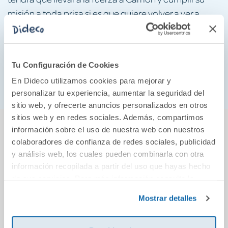
misión a toda prisa si es que quiere volver a ver a
Saeris.
La oscuridad cae sobre Yvelia. El reino y sus amigos
están en peligro. Juntos, Saeris y Fisher tendrán que
Tu Configuración de Cookies
atravesar fuego y azufre para salvarlos.
En Dideco utilizamos cookies para mejorar y
personalizar tu experiencia, aumentar la seguridad del
sitio web, y ofrecerte anuncios personalizados en otros
sitios web y en redes sociales. Además, compartimos
También podría gustarte...
información sobre el uso de nuestra web con nuestros
colaboradores de confianza de redes sociales, publicidad
y análisis web, los cuales pueden combinarla con otra
información recopilada a partir del uso que hayas hecho
de sus servicios. Para más información consulta la
Política de Cookies
y la
Política de Privacidad
.
Mostrar detalles