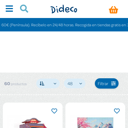
. Recíbelo en 24/48 horas. Recogida en tiendas gratis en 3-6 días.
60
48
Filtrar
productos