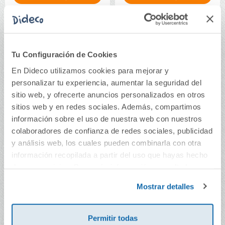
Tu Configuración de Cookies
En Dideco utilizamos cookies para mejorar y
personalizar tu experiencia, aumentar la seguridad del
sitio web, y ofrecerte anuncios personalizados en otros
sitios web y en redes sociales. Además, compartimos
información sobre el uso de nuestra web con nuestros
colaboradores de confianza de redes sociales, publicidad
y análisis web, los cuales pueden combinarla con otra
Set maqueta león 3D
Set maqueta tortuga
información recopilada a partir del uso que hayas hecho
para colgar
marina 3D para colgar
de sus servicios. Para más información consulta la
Política de Cookies
y la
Política de Privacidad
.
Mostrar detalles
5,49€
5,49€
Comprar
Comprar
Permitir todas