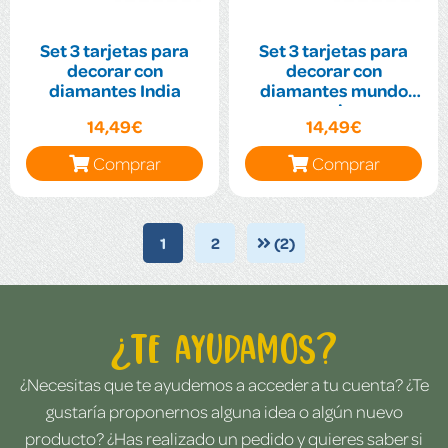
Set 3 tarjetas para
Set 3 tarjetas para
decorar con
decorar con
diamantes India
diamantes mundo
marino
14,49€
14,49€
Comprar
Comprar
1
2
(2)
¿Te ayudamos?
¿Necesitas que te ayudemos a acceder a tu cuenta? ¿Te
gustaría proponernos alguna idea o algún nuevo
producto? ¿Has realizado un pedido y quieres saber si