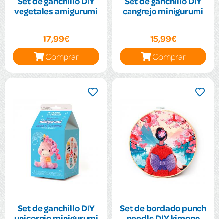
Set de ganchillo DIY
Set de ganchillo DIY
vegetales amigurumi
cangrejo minigurumi
17,99€
15,99€
Comprar
Comprar
Set de ganchillo DIY
Set de bordado punch
unicornio minigurumi
needle DIY kimono