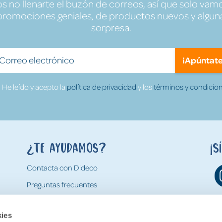
no llenarte el buzón de correos, así que solo vamo
promociones geniales, de productos nuevos y algun
sorpresa.
¡Apúntate
He leído y acepto la
política de privacidad
y los
términos y condicion
¿Te ayudamos?
¡S
Contacta con Dideco
Preguntas frecuentes
Formas de pago
kies
Gastos y condiciones de envío