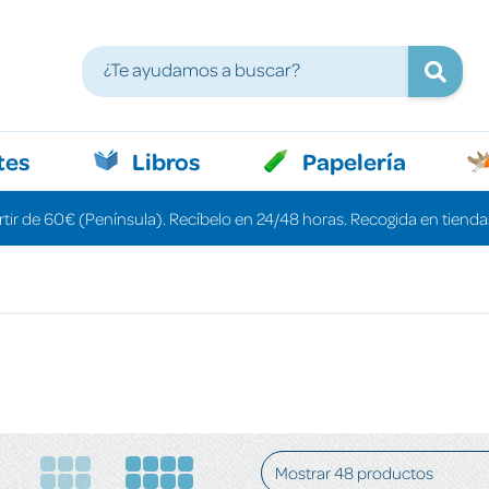
tes
Libros
Papelería
rtir de 60€ (Península). Recíbelo en 24/48 horas. Recogida en tiendas