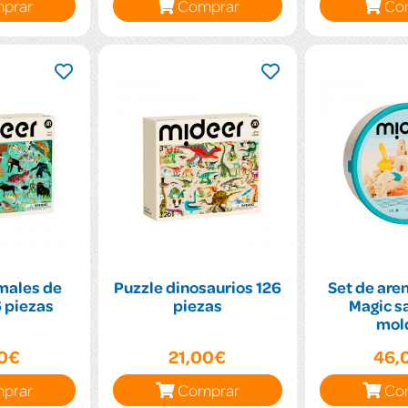
prar
Comprar
Co
males de
Puzzle dinosaurios 126
Set de aren
6 piezas
piezas
Magic s
mol
00€
21,00€
46,
prar
Comprar
Co