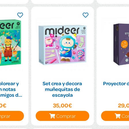
olorear y
Set crea y decora
Proyector 
n notas
muñequitas de
migos del
escayola
que
00€
35,00€
29,
prar
Comprar
Co