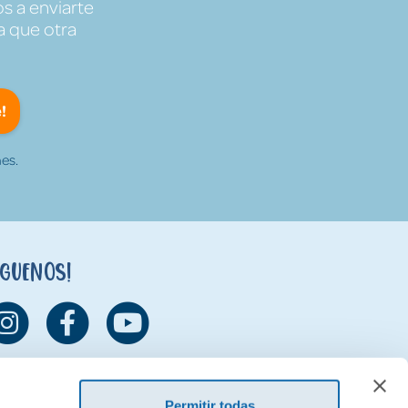
s a enviarte
a que otra
!
es.
íguenos!
Permitir todas