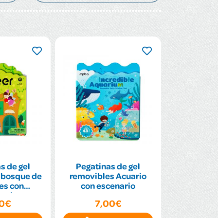
s de gel
Pegatinas de gel
 bosque de
removibles Acuario
es con
con escenario
nario
00€
7,00€