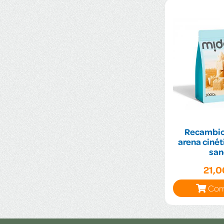
Recambio 
arena cinét
sa
21,
Com