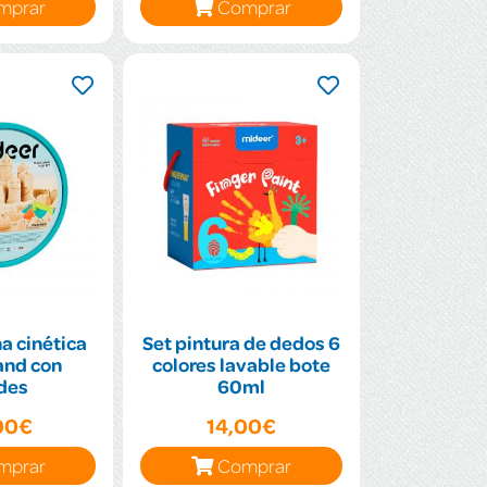
mprar
Comprar
a cinética
Set pintura de dedos 6
and con
colores lavable bote
des
60ml
00€
14,00€
mprar
Comprar