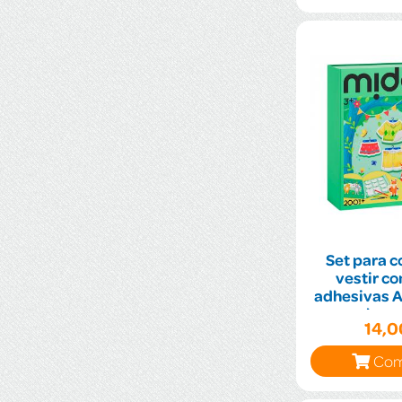
Set para c
vestir co
adhesivas A
bos
14,
Com