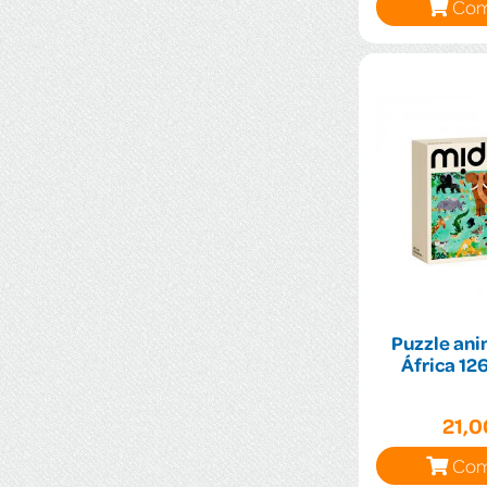
Com
Puzzle ani
África 12
21,
Com