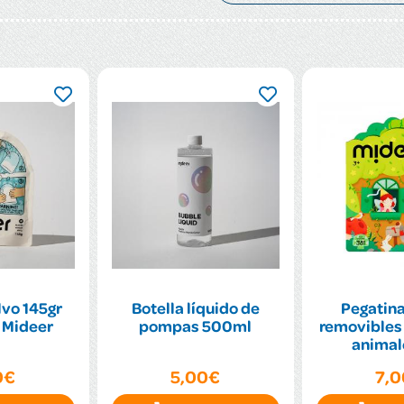
lvo 145gr
Botella líquido de
Pegatina
 Mideer
pompas 500ml
removibles
animal
esce
0€
5,00€
7,