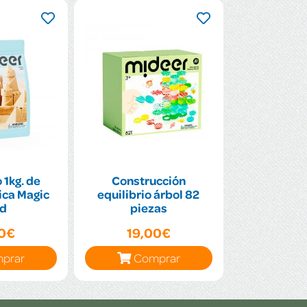
1kg. de
Construcción
ica Magic
equilibrio árbol 82
nd
piezas
00€
19,00€
prar
Comprar