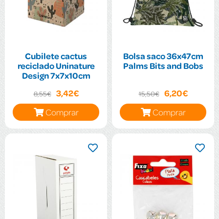
Cubilete cactus
Bolsa saco 36x47cm
reciclado Uninature
Palms Bits and Bobs
Design 7x7x10cm
3,42€
6,20€
8,55€
15,50€
Comprar
Comprar