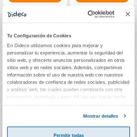
Tu Configuración de Cookies
En Dideco utilizamos cookies para mejorar y
personalizar tu experiencia, aumentar la seguridad del
sitio web, y ofrecerte anuncios personalizados en otros
sitios web y en redes sociales. Además, compartimos
información sobre el uso de nuestra web con nuestros
colaboradores de confianza de redes sociales, publicidad
y análisis web, los cuales pueden combinarla con otra
Carpeta A4 PP 40
Carpeta A4 30
información recopilada a partir del uso que hayas hecho
fundas extraíbles
fundas color negro
color negro opaco In
opaco Maxiplás
de sus servicios. Para más información consulta la
and Out
Política de Cookies
y la
Política de Privacidad
.
16,95€
8,75€
Mostrar detalles
Comprar
Comprar
Permitir todas