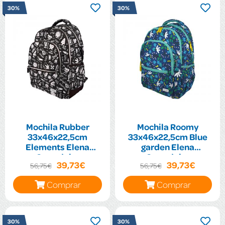
30%
30%
Mochila Rubber
Mochila Roomy
33x46x22,5cm
33x46x22,5cm Blue
Elements Elena
garden Elena
Corredoira
Corredoira
39,73€
39,73€
56,75€
56,75€
Comprar
Comprar
30%
30%