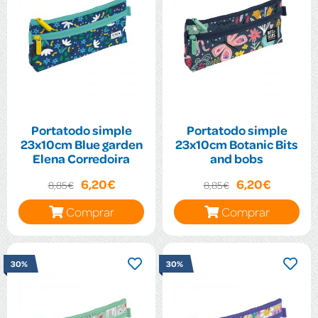
Portatodo simple
Portatodo simple
23x10cm Blue garden
23x10cm Botanic Bits
Elena Corredoira
and bobs
6,20€
6,20€
8,85€
8,85€
Comprar
Comprar
30%
30%