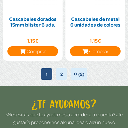
Cascabeles dorados
Cascabeles de metal
15mm blíster 6 uds.
6 unidades de colores
1,15€
1,15€
Comprar
Comprar
1
2
(2)
¿Te ayudamos?
¿Necesitas que te ayudemos a acceder a tu cuenta? ¿Te
gustaría proponernos alguna idea o algún nuevo