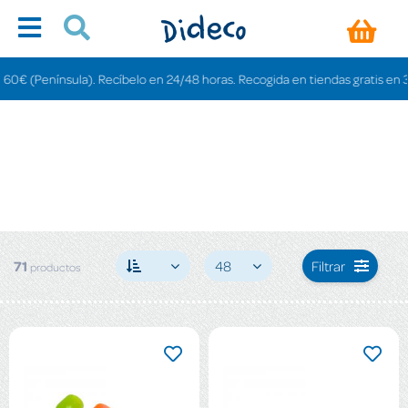
). Recíbelo en 24/48 horas. Recogida en tiendas gratis en 3-6 días.
71
48
Filtrar
productos