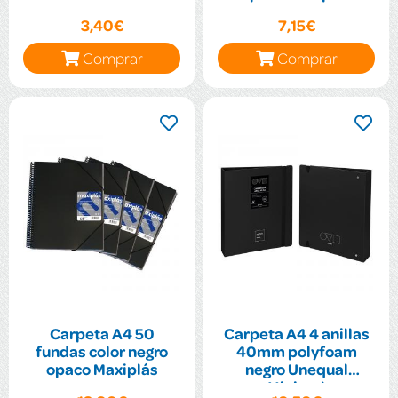
3,40€
7,15€
Comprar
Comprar
Carpeta A4 50
Carpeta A4 4 anillas
fundas color negro
40mm polyfoam
opaco Maxiplás
negro Unequal
Minimal