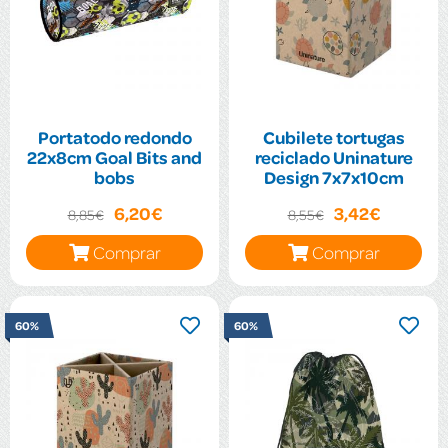
Portatodo redondo
Cubilete tortugas
22x8cm Goal Bits and
reciclado Uninature
bobs
Design 7x7x10cm
6,20€
3,42€
8,85€
8,55€
Comprar
Comprar
60%
60%