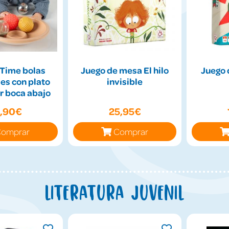
Time bolas
Juego de mesa El hilo
Juego 
es con plato
invisible
r boca abajo
9,90€
25,95€
omprar
Comprar
Literatura juvenil