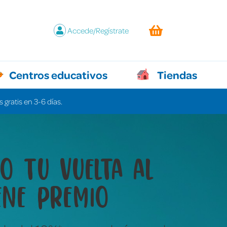
Accede/Regístrate
Centros educativos
Tiendas
 gratis en 3-6 días.
y juegos que lo
n todo sin decir ni
labra