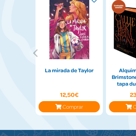
La mirada de Taylor
Alquimi
Brimstone
tapa du
ti
12,50€
2
Comprar
C