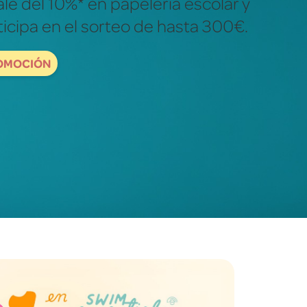
ales para descubrir y explorar el
dad.
ORDBOOKS