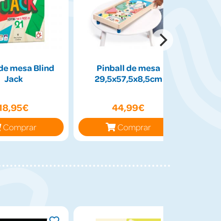
de mesa Blind
Pinball de mesa
Peluch
Jack
29,5x57,5x8,5cm
50cm
18,95€
44,99€
Comprar
Comprar