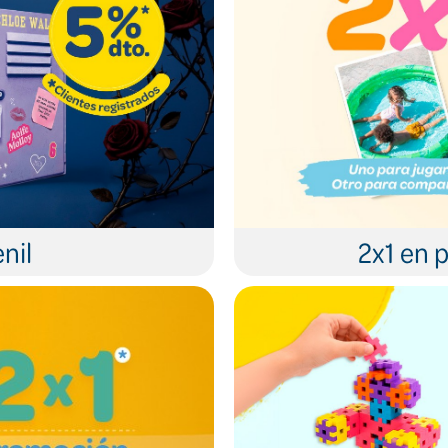
nil
2x1 en p