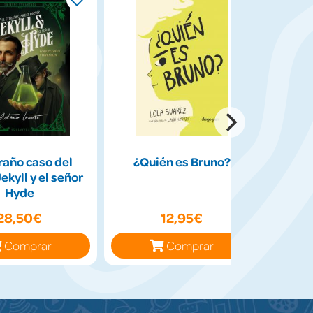
raño caso del
¿Quién es Bruno?
The 
ekyll y el señor
Hech
Hyde
28,50€
12,95€
Comprar
Comprar